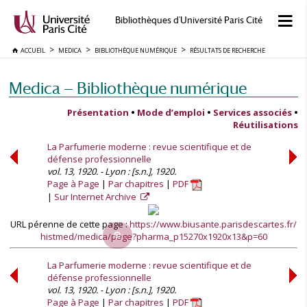
Bibliothèques d'Université Paris Cité
ACCUEIL
MEDICA
BIBLIOTHÈQUE NUMÉRIQUE
RÉSULTATS DE RECHERCHE
Medica — Bibliothèque numérique
Présentation
•
Mode d’emploi
•
Services associés
•
Réutilisations
La Parfumerie moderne : revue scientifique et de
défense professionnelle
vol. 13, 1920. - Lyon : [s.n.], 1920.
Page à Page
Par chapitres
PDF
Sur Internet Archive
URL pérenne de cette page :
https://www.biusante.parisdescartes.fr/
histmed/medica/page?pharma_p15270x1920x13&p=60
La Parfumerie moderne : revue scientifique et de
défense professionnelle
vol. 13, 1920. - Lyon : [s.n.], 1920.
Page à Page
Par chapitres
PDF