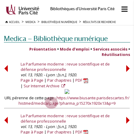
Bibliothèques d'Université Paris Cité
ACCUEIL
MEDICA
BIBLIOTHÈQUE NUMÉRIQUE
RÉSULTATS DE RECHERCHE
Medica — Bibliothèque numérique
Présentation
•
Mode d’emploi
•
Services associés
•
Réutilisations
La Parfumerie moderne : revue scientifique et de
défense professionnelle
vol. 13, 1920. - Lyon : [s.n.], 1920.
Page à Page
Par chapitres
PDF
Sur Internet Archive
URL pérenne de cette page :
https://www.biusante.parisdescartes.fr/
histmed/medica/page?pharma_p15270x1920x13&p=9
La Parfumerie moderne : revue scientifique et de
défense professionnelle
vol. 13, 1920. - Lyon : [s.n.], 1920.
Page à Page
Par chapitres
PDF