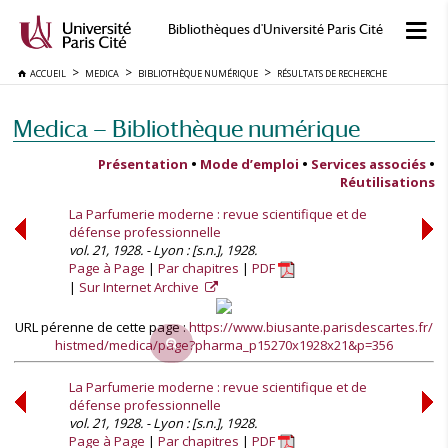
Bibliothèques d'Université Paris Cité
ACCUEIL
MEDICA
BIBLIOTHÈQUE NUMÉRIQUE
RÉSULTATS DE RECHERCHE
Medica — Bibliothèque numérique
Présentation
•
Mode d’emploi
•
Services associés
•
Réutilisations
La Parfumerie moderne : revue scientifique et de
défense professionnelle
vol. 21, 1928. - Lyon : [s.n.], 1928.
Page à Page
Par chapitres
PDF
Sur Internet Archive
URL pérenne de cette page :
https://www.biusante.parisdescartes.fr/
histmed/medica/page?pharma_p15270x1928x21&p=356
La Parfumerie moderne : revue scientifique et de
défense professionnelle
vol. 21, 1928. - Lyon : [s.n.], 1928.
Page à Page
Par chapitres
PDF