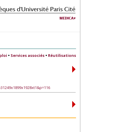
èques d'Université Paris Cité
MEDICA
ploi
•
Services associés
•
Réutilisations
_p31249x1899x1928xt1&p=116