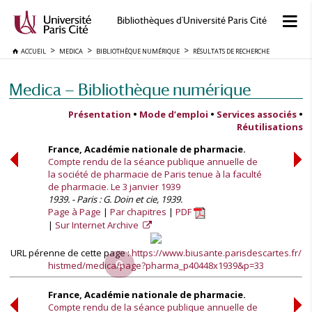
Bibliothèques d'Université Paris Cité
ACCUEIL
MEDICA
BIBLIOTHÈQUE NUMÉRIQUE
RÉSULTATS DE RECHERCHE
Medica — Bibliothèque numérique
Présentation
•
Mode d’emploi
•
Services associés
•
Réutilisations
France, Académie nationale de pharmacie.
Compte rendu de la séance publique annuelle de
la société de pharmacie de Paris tenue à la faculté
de pharmacie. Le 3 janvier 1939
1939. - Paris : G. Doin et cie, 1939.
Page à Page
Par chapitres
PDF
Sur Internet Archive
URL pérenne de cette page :
https://www.biusante.parisdescartes.fr/
histmed/medica/page?pharma_p40448x1939&p=33
France, Académie nationale de pharmacie.
Compte rendu de la séance publique annuelle de