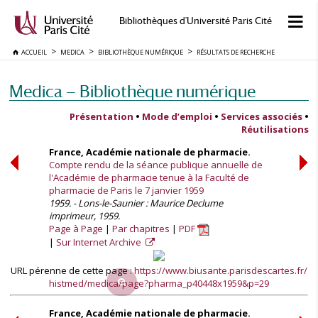
Bibliothèques d'Université Paris Cité
ACCUEIL
MEDICA
BIBLIOTHÈQUE NUMÉRIQUE
RÉSULTATS DE RECHERCHE
Medica — Bibliothèque numérique
Présentation
•
Mode d’emploi
•
Services associés
•
Réutilisations
France, Académie nationale de pharmacie.
Compte rendu de la séance publique annuelle de
l'Académie de pharmacie tenue à la Faculté de
pharmacie de Paris le 7 janvier 1959
1959. - Lons-le-Saunier : Maurice Declume
imprimeur, 1959.
Page à Page
Par chapitres
PDF
Sur Internet Archive
URL pérenne de cette page :
https://www.biusante.parisdescartes.fr/
histmed/medica/page?pharma_p40448x1959&p=29
France, Académie nationale de pharmacie.