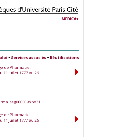
èques d'Université Paris Cité
MEDICA
ploi
•
Services associés
•
Réutilisations
ège de Pharmacie,
 11 juillet 1777 au 26
harma_reg000039&p=21
ège de Pharmacie,
 11 juillet 1777 au 26