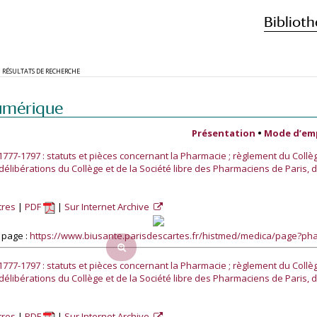
Biblioth
RÉSULTATS DE RECHERCHE
umérique
Présentation
•
Mode d’em
 1777-1797 : statuts et pièces concernant la Pharmacie ; règlement du Coll
délibérations du Collège et de la Société libre des Pharmaciens de Paris, du
tres
PDF
Sur Internet Archive
 page :
https://www.biusante.parisdescartes.fr/histmed/medica/page?p
 1777-1797 : statuts et pièces concernant la Pharmacie ; règlement du Coll
délibérations du Collège et de la Société libre des Pharmaciens de Paris, du
tres
PDF
Sur Internet Archive