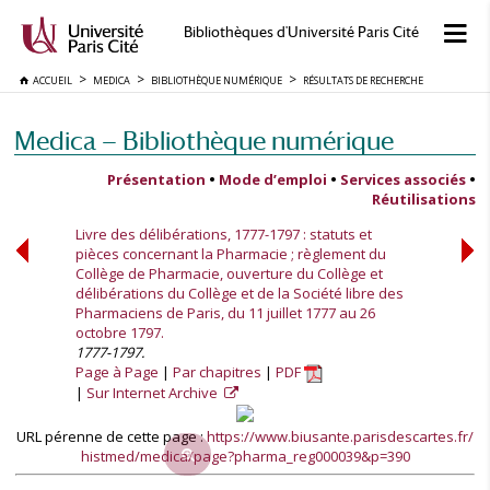
Bibliothèques d'Université Paris Cité
ACCUEIL
MEDICA
BIBLIOTHÈQUE NUMÉRIQUE
RÉSULTATS DE RECHERCHE
Medica — Bibliothèque numérique
Présentation
•
Mode d’emploi
•
Services associés
•
Réutilisations
Livre des délibérations, 1777-1797 : statuts et
pièces concernant la Pharmacie ; règlement du
Collège de Pharmacie, ouverture du Collège et
délibérations du Collège et de la Société libre des
Pharmaciens de Paris, du 11 juillet 1777 au 26
octobre 1797.
1777-1797.
Page à Page
Par chapitres
PDF
Sur Internet Archive
URL pérenne de cette page :
https://www.biusante.parisdescartes.fr/
histmed/medica/page?pharma_reg000039&p=390