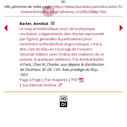
URL pérenne de cette page :
https://www.biusante.parisdescartes.fr/
histmed/medica/page?pharma_res005208&p=303
Barlet, Annibal .
Le vray et methodique cours de la physique
resolutive, vulgairements dite chymie representé
par figures generales & particulieres pour
connoistre la theotechnie ergocosmique, c'est a
dire, l'art de Dieu en l'ouvrage de l'univers.
Seconde édition, avec l'indice des matieres de ce
volume, & quelques additions. Par Annibal Barlet
A Paris, Chez N. Charles, aux dépens & distribution
de l'Autheur. M. DC. LVII. Avec privilege du Roy.,
1657.
Page à Page
Par chapitres
PDF
Sur Internet Archive