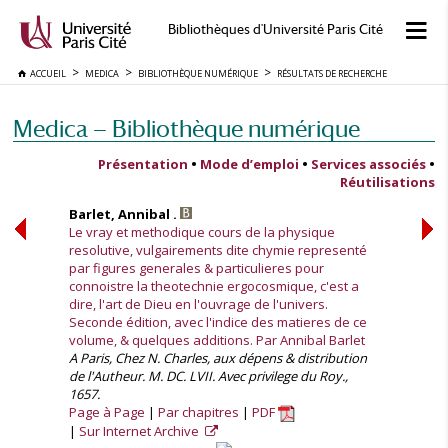
Bibliothèques d'Université Paris Cité
ACCUEIL
MEDICA
BIBLIOTHÈQUE NUMÉRIQUE
RÉSULTATS DE RECHERCHE
Medica — Bibliothèque numérique
Présentation
•
Mode d’emploi
•
Services associés
•
Réutilisations
Barlet, Annibal .
Le vray et methodique cours de la physique
resolutive, vulgairements dite chymie representé
par figures generales & particulieres pour
connoistre la theotechnie ergocosmique, c'est a
dire, l'art de Dieu en l'ouvrage de l'univers.
Seconde édition, avec l'indice des matieres de ce
volume, & quelques additions. Par Annibal Barlet
A Paris, Chez N. Charles, aux dépens & distribution
de l'Autheur. M. DC. LVII. Avec privilege du Roy.,
1657.
Page à Page
Par chapitres
PDF
Sur Internet Archive