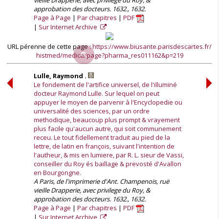
vieille Drapperie, avec privilege du Roy, &
approbation des docteurs. 1632., 1632.
Page à Page
Par chapitres
PDF
Sur Internet Archive
URL pérenne de cette page :
https://www.biusante.parisdescartes.fr/
histmed/medica/page?pharma_res011162&p=219
Lulle, Raymond .
Le fondement de l'artifice universel, de l'illuminé
docteur Raymond Lulle. Sur lequel on peut
appuyer le moyen de parvenir à l'Encyclopedie ou
universalité des sciences, par un ordre
methodique, beaucoup plus prompt & vrayement
plus facile qu'aucun autre, qui soit communement
receu. Le tout fidellement traduit au pied de la
lettre, de latin en françois, suivant l'intention de
l'autheur, & mis en lumiere, par R. L. sieur de Vassi,
conseiller du Roy és baillage & prevosté d'Avallon
en Bourgongne.
A Paris, de l'imprimerie d'Ant. Champenois, ruë
vieille Drapperie, avec privilege du Roy, &
approbation des docteurs. 1632., 1632.
Page à Page
Par chapitres
PDF
Sur Internet Archive