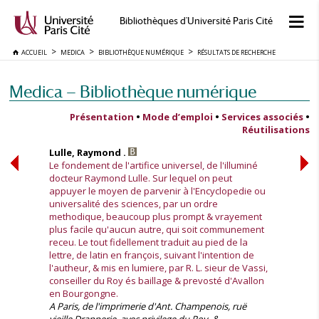
Bibliothèques d'Université Paris Cité
ACCUEIL
MEDICA
BIBLIOTHÈQUE NUMÉRIQUE
RÉSULTATS DE RECHERCHE
Medica — Bibliothèque numérique
Présentation
•
Mode d’emploi
•
Services associés
•
Réutilisations
Lulle, Raymond .
Le fondement de l'artifice universel, de l'illuminé
docteur Raymond Lulle. Sur lequel on peut
appuyer le moyen de parvenir à l'Encyclopedie ou
universalité des sciences, par un ordre
methodique, beaucoup plus prompt & vrayement
plus facile qu'aucun autre, qui soit communement
receu. Le tout fidellement traduit au pied de la
lettre, de latin en françois, suivant l'intention de
l'autheur, & mis en lumiere, par R. L. sieur de Vassi,
conseiller du Roy és baillage & prevosté d'Avallon
en Bourgongne.
A Paris, de l'imprimerie d'Ant. Champenois, ruë