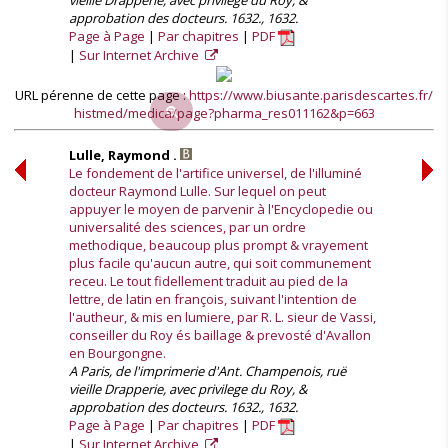
vieille Drapperie, avec privilege du Roy, &
approbation des docteurs. 1632., 1632.
Page à Page
Par chapitres
PDF
Sur Internet Archive
URL pérenne de cette page :
https://www.biusante.parisdescartes.fr/
histmed/medica/page?pharma_res011162&p=663
Lulle, Raymond .
Le fondement de l'artifice universel, de l'illuminé
docteur Raymond Lulle. Sur lequel on peut
appuyer le moyen de parvenir à l'Encyclopedie ou
universalité des sciences, par un ordre
methodique, beaucoup plus prompt & vrayement
plus facile qu'aucun autre, qui soit communement
receu. Le tout fidellement traduit au pied de la
lettre, de latin en françois, suivant l'intention de
l'autheur, & mis en lumiere, par R. L. sieur de Vassi,
conseiller du Roy és baillage & prevosté d'Avallon
en Bourgongne.
A Paris, de l'imprimerie d'Ant. Champenois, ruë
vieille Drapperie, avec privilege du Roy, &
approbation des docteurs. 1632., 1632.
Page à Page
Par chapitres
PDF
Sur Internet Archive