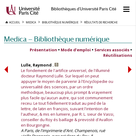
Bibliothèques d'Université Paris Cité
ACCUEIL
MEDICA
BIBLIOTHÈQUE NUMÉRIQUE
RÉSULTATS DE RECHERCHE
Medica — Bibliothèque numérique
Présentation
•
Mode d’emploi
•
Services associés
•
Réutilisations
Lulle, Raymond .
Le fondement de l'artifice universel, de l'illuminé
docteur Raymond Lulle. Sur lequel on peut
appuyer le moyen de parvenir à l'Encyclopedie ou
universalité des sciences, par un ordre
methodique, beaucoup plus prompt & vrayement
plus facile qu'aucun autre, qui soit communement
receu. Le tout fidellement traduit au pied de la
lettre, de latin en françois, suivant l'intention de
l'autheur, & mis en lumiere, par R. L. sieur de Vassi,
conseiller du Roy és baillage & prevosté d'Avallon
en Bourgongne.
A Paris, de l'imprimerie d'Ant. Champenois, ruë