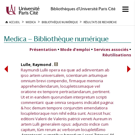
Bibliothèques d'Université Paris Cité
ACCUEIL
MEDICA
BIBLIOTHÈQUE NUMÉRIQUE
RÉSULTATS DE RECHERCHE
Medica — Bibliothèque numérique
Présentation
•
Mode d’emploi
•
Services associés
•
Réutilisations
Lulle, Raymond .
Raymundi Lullii opera ea quæ ad adinventam ab
ipso artem universalem, scientiarum artiumque
omnium brevi compendio, firmaque memoria
apprehendendarum, locupletissimaque vel
oratione ex tempore pertractandarum, pertinent.
Ut et in eandem quorundam interpretum scripti
commentarii: quæ omnia sequens indicabit pagina:
& hoc demum tempore conjunctim emendatiora
locupletioraque non nihil edita sunt. Accessit huic
editioni Valerii de Valeriis patricii veneti Aureum in
artem Lulli generalem opus: adjuncto indice cum
capitum, tùm rerum ac verborum locupletißimo