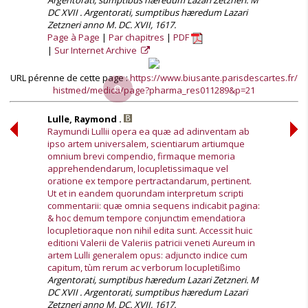
Argentorati, sumptibus hæredum Lazari Zetzneri. M
DC XVII . Argentorati, sumptibus hæredum Lazari
Zetzneri anno M. DC. XVII, 1617.
Page à Page
Par chapitres
PDF
Sur Internet Archive
URL pérenne de cette page :
https://www.biusante.parisdescartes.fr/
histmed/medica/page?pharma_res011289&p=21
Lulle, Raymond .
Raymundi Lullii opera ea quæ ad adinventam ab
ipso artem universalem, scientiarum artiumque
omnium brevi compendio, firmaque memoria
apprehendendarum, locupletissimaque vel
oratione ex tempore pertractandarum, pertinent.
Ut et in eandem quorundam interpretum scripti
commentarii: quæ omnia sequens indicabit pagina:
& hoc demum tempore conjunctim emendatiora
locupletioraque non nihil edita sunt. Accessit huic
editioni Valerii de Valeriis patricii veneti Aureum in
artem Lulli generalem opus: adjuncto indice cum
capitum, tùm rerum ac verborum locupletißimo
Argentorati, sumptibus hæredum Lazari Zetzneri. M
DC XVII . Argentorati, sumptibus hæredum Lazari
Zetzneri anno M. DC. XVII, 1617.