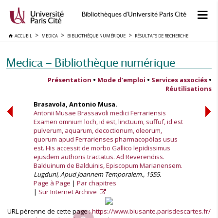
Bibliothèques d'Université Paris Cité
ACCUEIL
MEDICA
BIBLIOTHÈQUE NUMÉRIQUE
RÉSULTATS DE RECHERCHE
Medica — Bibliothèque numérique
Présentation
•
Mode d’emploi
•
Services associés
•
Réutilisations
Brasavola, Antonio Musa.
Antonii Musae Brassavoli medici Ferrariensis
Examen omnium loch, id est, linctuum, suffuf, id est
pulverum, aquarum, decoctionum, oleorum,
quorum apud Ferrarienses pharmacopólas usus
est. His accessit de morbo Gallico lepidissimus
ejusdem authoris tractatus. Ad Reverendiss.
Balduinum de Balduinis, Episcopum Marianensem.
Lugduni, Apud Joannem Temporalem., 1555.
Page à Page
Par chapitres
Sur Internet Archive
URL pérenne de cette page :
https://www.biusante.parisdescartes.fr/