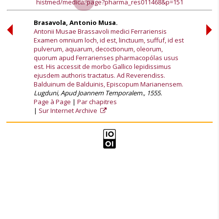
histmed/medica/page?pharma_res011468&p=151
Brasavola, Antonio Musa.
Antonii Musae Brassavoli medici Ferrariensis
Examen omnium loch, id est, linctuum, suffuf, id est
pulverum, aquarum, decoctionum, oleorum,
quorum apud Ferrarienses pharmacopólas usus
est. His accessit de morbo Gallico lepidissimus
ejusdem authoris tractatus. Ad Reverendiss.
Balduinum de Balduinis, Episcopum Marianensem.
Lugduni, Apud Joannem Temporalem., 1555.
Page à Page
Par chapitres
Sur Internet Archive