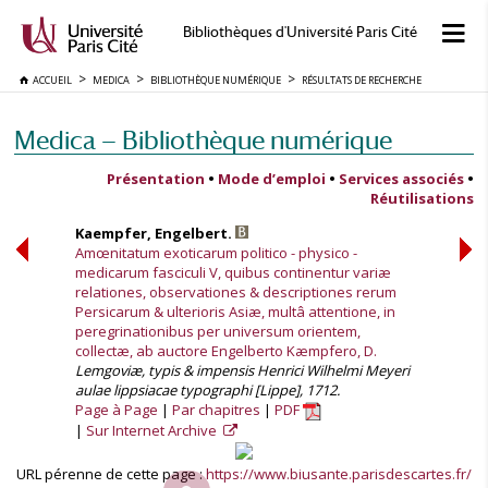
Bibliothèques d'Université Paris Cité
ACCUEIL
MEDICA
BIBLIOTHÈQUE NUMÉRIQUE
RÉSULTATS DE RECHERCHE
Medica — Bibliothèque numérique
Présentation
•
Mode d’emploi
•
Services associés
•
Réutilisations
Kaempfer, Engelbert.
Amœnitatum exoticarum politico - physico -
medicarum fasciculi V, quibus continentur variæ
relationes, observationes & descriptiones rerum
Persicarum & ulterioris Asiæ, multâ attentione, in
peregrinationibus per universum orientem,
collectæ, ab auctore Engelberto Kæmpfero, D.
Lemgoviæ, typis & impensis Henrici Wilhelmi Meyeri
aulae lippsiacae typographi [Lippe], 1712.
Page à Page
Par chapitres
PDF
Sur Internet Archive
URL pérenne de cette page :
https://www.biusante.parisdescartes.fr/