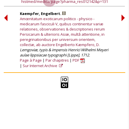
histmed/medica/page?pharma_res012142&p=131
Kaempfer, Engelbert.
Amœnitatum exoticarum politico - physico -
medicarum fasciculi V, quibus continentur variæ
relationes, observationes & descriptiones rerum
Persicarum & ulterioris Asiæ, multâ attentione, in
peregrinationibus per universum orientem,
collectæ, ab auctore Engelberto Kæmpfero, D.
Lemgoviæ, typis & impensis Henrici Wilhelmi Meyeri
aulae lippsiacae typographi [Lippe], 1712.
Page à Page
Par chapitres
PDF
Sur Internet Archive