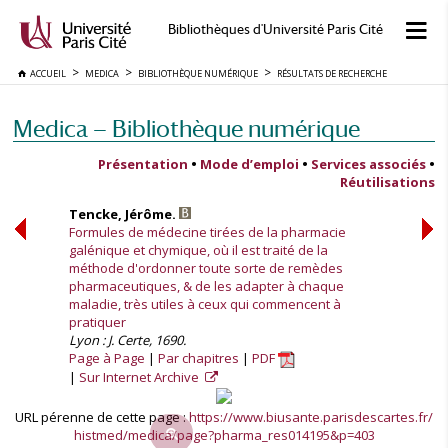
Bibliothèques d'Université Paris Cité
ACCUEIL
MEDICA
BIBLIOTHÈQUE NUMÉRIQUE
RÉSULTATS DE RECHERCHE
Medica — Bibliothèque numérique
Présentation
•
Mode d’emploi
•
Services associés
•
Réutilisations
Tencke, Jérôme.
Formules de médecine tirées de la pharmacie
galénique et chymique, où il est traité de la
méthode d'ordonner toute sorte de remèdes
pharmaceutiques, & de les adapter à chaque
maladie, très utiles à ceux qui commencent à
pratiquer
Lyon : J. Certe, 1690.
Page à Page
Par chapitres
PDF
Sur Internet Archive
URL pérenne de cette page :
https://www.biusante.parisdescartes.fr/
histmed/medica/page?pharma_res014195&p=403