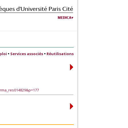
èques d'Université Paris Cité
MEDICA
ploi
•
Services associés
•
Réutilisations
harma_res014829&p=177