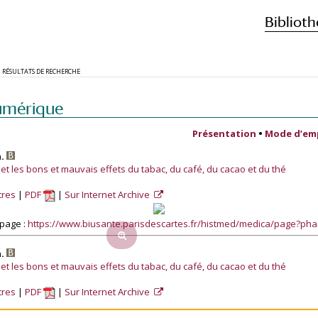
Biblioth
RÉSULTATS DE RECHERCHE
umérique
Présentation
•
Mode d’em
h.
té et les bons et mauvais effets du tabac, du café, du cacao et du thé
tres
PDF
Sur Internet Archive
page :
https://www.biusante.parisdescartes.fr/histmed/medica/page?p
h.
té et les bons et mauvais effets du tabac, du café, du cacao et du thé
tres
PDF
Sur Internet Archive