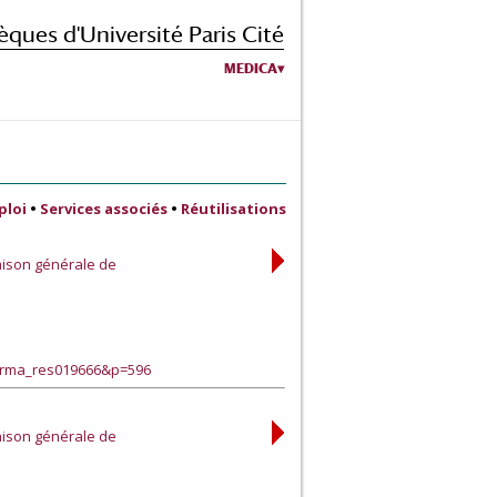
èques d'Université Paris Cité
MEDICA
ploi
•
Services associés
•
Réutilisations
aison générale de
harma_res019666&p=596
aison générale de