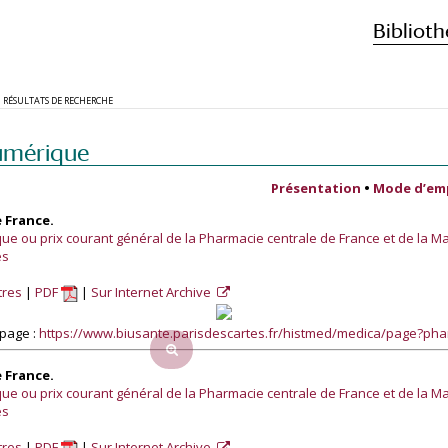
Biblioth
RÉSULTATS DE RECHERCHE
umérique
Présentation
•
Mode d’em
 France.
e ou prix courant général de la Pharmacie centrale de France et de la M
es
tres
PDF
Sur Internet Archive
page :
https://www.biusante.parisdescartes.fr/histmed/medica/page?p
 France.
e ou prix courant général de la Pharmacie centrale de France et de la M
es
tres
PDF
Sur Internet Archive