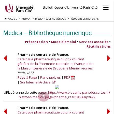
Bibliothèques d'Université Paris Cité
ACCUEIL
MEDICA
BIBLIOTHÈQUE NUMÉRIQUE
RÉSULTATS DE RECHERCHE
Medica — Bibliothèque numérique
Présentation
•
Mode d’emploi
•
Services associés
•
Réutilisations
Pharmacie centrale de France.
Catalogue pharmaceutique ou prix courant
général de la Pharmacie centrale de France et de
la Maison générale de Droguerie Ménier réunies
Paris, 1877.
Page à Page
Par chapitres
PDF
Sur Internet Archive
URL pérenne de cette page :
https://www.biusante.parisdescartes.fr/
histmed/medica/page?pharma_res019666&p=622
Pharmacie centrale de France.
Catalogue pharmaceutique ou prix courant