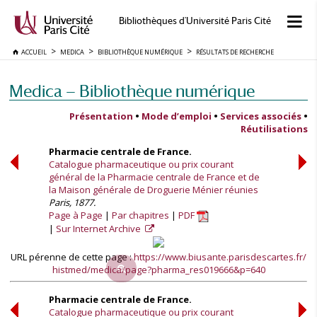
Bibliothèques d'Université Paris Cité
ACCUEIL
MEDICA
BIBLIOTHÈQUE NUMÉRIQUE
RÉSULTATS DE RECHERCHE
Medica — Bibliothèque numérique
Présentation
•
Mode d’emploi
•
Services associés
•
Réutilisations
Pharmacie centrale de France.
Catalogue pharmaceutique ou prix courant
général de la Pharmacie centrale de France et de
la Maison générale de Droguerie Ménier réunies
Paris, 1877.
Page à Page
Par chapitres
PDF
Sur Internet Archive
URL pérenne de cette page :
https://www.biusante.parisdescartes.fr/
histmed/medica/page?pharma_res019666&p=640
Pharmacie centrale de France.
Catalogue pharmaceutique ou prix courant