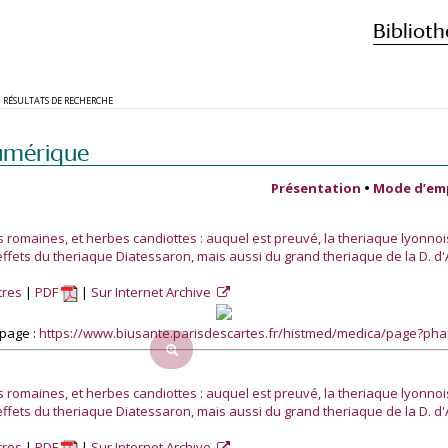
Biblioth
RÉSULTATS DE RECHERCHE
umérique
Présentation
•
Mode d’em
s romaines, et herbes candiottes : auquel est preuvé, la theriaque lyonnoi
ffets du theriaque Diatessaron, mais aussi du grand theriaque de la D. d'
tres
PDF
Sur Internet Archive
page :
https://www.biusante.parisdescartes.fr/histmed/medica/page?p
s romaines, et herbes candiottes : auquel est preuvé, la theriaque lyonnoi
ffets du theriaque Diatessaron, mais aussi du grand theriaque de la D. d'
tres
PDF
Sur Internet Archive