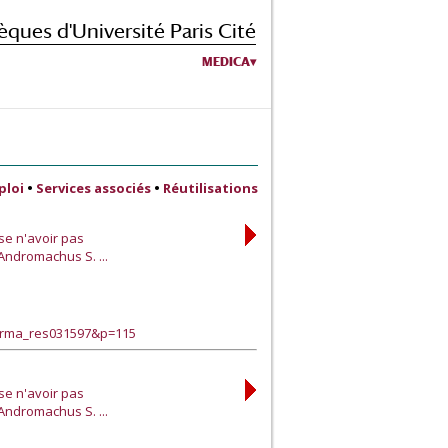
èques d'Université Paris Cité
MEDICA
ploi
•
Services associés
•
Réutilisations
se n'avoir pas
Andromachus S. ...
harma_res031597&p=115
se n'avoir pas
Andromachus S. ...