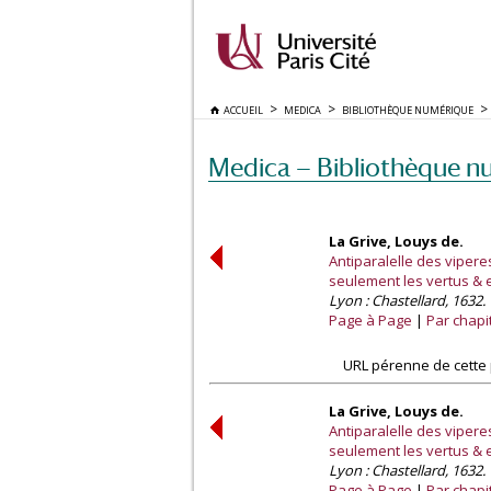
ACCUEIL
MEDICA
BIBLIOTHÈQUE NUMÉRIQUE
Medica — Bibliothèque n
La Grive, Louys de.
Antiparalelle des vipere
seulement les vertus & e
Lyon : Chastellard, 1632.
Page à Page
Par chapi
URL pérenne de cette 
La Grive, Louys de.
Antiparalelle des vipere
seulement les vertus & e
Lyon : Chastellard, 1632.
Page à Page
Par chapi