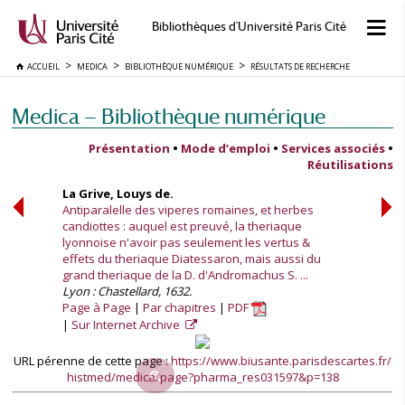
Bibliothèques d'Université Paris Cité
ACCUEIL
MEDICA
BIBLIOTHÈQUE NUMÉRIQUE
RÉSULTATS DE RECHERCHE
Medica — Bibliothèque numérique
Présentation
•
Mode d’emploi
•
Services associés
•
Réutilisations
La Grive, Louys de.
Antiparalelle des viperes romaines, et herbes
candiottes : auquel est preuvé, la theriaque
lyonnoise n'avoir pas seulement les vertus &
effets du theriaque Diatessaron, mais aussi du
grand theriaque de la D. d'Andromachus S. ...
Lyon : Chastellard, 1632.
Page à Page
Par chapitres
PDF
Sur Internet Archive
URL pérenne de cette page :
https://www.biusante.parisdescartes.fr/
histmed/medica/page?pharma_res031597&p=138