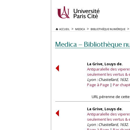
ACCUEIL
MEDICA
BIBLIOTHÈQUE NUMÉRIQUE
Medica — Bibliothèque n
La Grive, Louys de.
Antiparalelle des vipere
seulement les vertus & e
Lyon : Chastellard, 1632.
Page à Page
Par chapi
URL pérenne de cette
La Grive, Louys de.
Antiparalelle des vipere
seulement les vertus & e
Lyon : Chastellard, 1632.
Page à Page
Par chapi