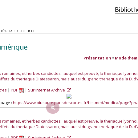
Biblioth
RÉSULTATS DE RECHERCHE
umérique
Présentation
•
Mode d’em
s romaines, et herbes candiottes : auquel est preuvé, la theriaque lyonnoi
ffets du theriaque Diatessaron, mais aussi du grand theriaque de la D. d'
tres
PDF
Sur Internet Archive
 page :
https://www.biusante.parisdescartes.fr/histmed/medica/page?p
s romaines, et herbes candiottes : auquel est preuvé, la theriaque lyonnoi
ffets du theriaque Diatessaron, mais aussi du grand theriaque de la D. d'
tres
PDF
Sur Internet Archive