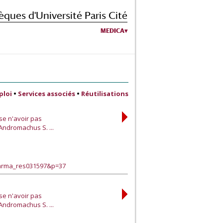
èques d'Université Paris Cité
MEDICA
ploi
•
Services associés
•
Réutilisations
se n'avoir pas
Andromachus S. ...
harma_res031597&p=37
se n'avoir pas
Andromachus S. ...