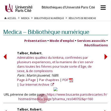
Bibliothèques d'Université Paris Cité
ACCUEIL
MEDICA
BIBLIOTHÈQUE NUMÉRIQUE
RÉSULTATS DE RECHERCHE
Medica — Bibliothèque numérique
Présentation
•
Mode d’emploi
•
Services associés
•
Réutilisations
Talbor, Robert.
Admirables qualitez du kinkina, confirmées par
plusieurs experiences, et la maniere de s'en servir
dans toutes les fiévres pour toute sorte d'âge, de
sexe, & de complexions
Paris : Martin Jouvenel, 1689.
Page à Page
Par chapitres
PDF
Sur Internet Archive
URL pérenne de cette page :
https://www.biusante.parisdescartes.fr/
histmed/medica/page?pharma_res049702&p=160
Talbor, Robert.