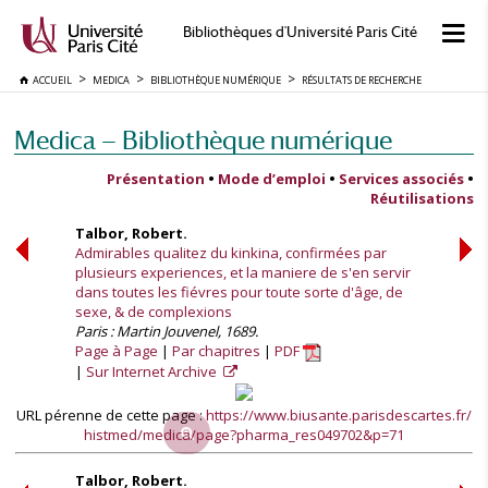
Bibliothèques d'Université Paris Cité
ACCUEIL
MEDICA
BIBLIOTHÈQUE NUMÉRIQUE
RÉSULTATS DE RECHERCHE
Medica — Bibliothèque numérique
Présentation
•
Mode d’emploi
•
Services associés
•
Réutilisations
Talbor, Robert.
Admirables qualitez du kinkina, confirmées par
plusieurs experiences, et la maniere de s'en servir
dans toutes les fiévres pour toute sorte d'âge, de
sexe, & de complexions
Paris : Martin Jouvenel, 1689.
Page à Page
Par chapitres
PDF
Sur Internet Archive
URL pérenne de cette page :
https://www.biusante.parisdescartes.fr/
histmed/medica/page?pharma_res049702&p=71
Talbor, Robert.