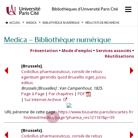
Bibliothèques d'Université Paris Cité
ACCUEIL
MEDICA
BIBLIOTHÈQUE NUMÉRIQUE
RÉSULTATS DE RECHERCHE
Medica — Bibliothèque numérique
Présentation
•
Mode d’emploi
•
Services associés
•
Réutilisations
[Brussels].
Codicillus pharmaceuticus, consilii de rebus
egentium gerendis quod Bruxellis viget, jussu
editus.
Brussels [Bruxelles] : Van Campenhout, 1825.
Page à Page
Par chapitres
PDF
Sur Internet Archive
URL pérenne de cette page :
https://www.biusante.parisdescartes.fr/
histmed/medica/page?pharma_res121167&p=39
[Brussels].
Codicillus pharmaceuticus, consilii de rebus