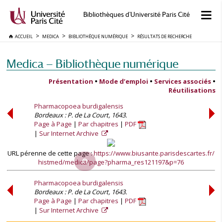
Bibliothèques d'Université Paris Cité
ACCUEIL
MEDICA
BIBLIOTHÈQUE NUMÉRIQUE
RÉSULTATS DE RECHERCHE
Medica — Bibliothèque numérique
Présentation
•
Mode d’emploi
•
Services associés
•
Réutilisations
Pharmacopoea burdigalensis
Bordeaux : P. de La Court, 1643.
Page à Page
Par chapitres
PDF
Sur Internet Archive
URL pérenne de cette page :
https://www.biusante.parisdescartes.fr/
histmed/medica/page?pharma_res121197&p=76
Pharmacopoea burdigalensis
Bordeaux : P. de La Court, 1643.
Page à Page
Par chapitres
PDF
Sur Internet Archive