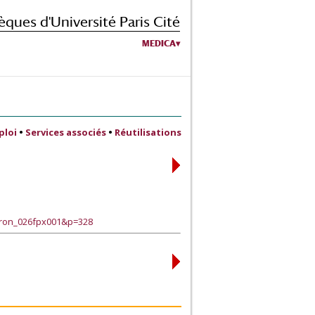
èques d'Université Paris Cité
MEDICA
ploi
•
Services associés
•
Réutilisations
eron_026fpx001&p=328