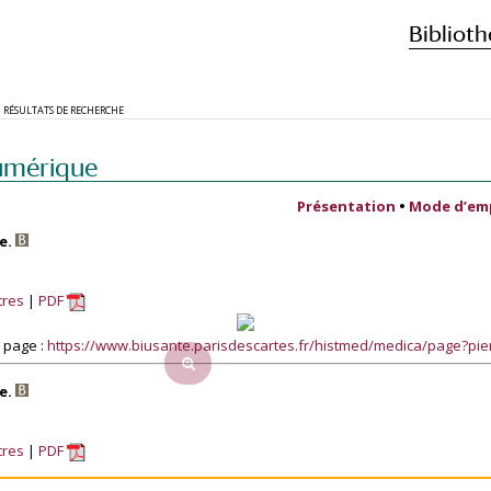
Biblioth
RÉSULTATS DE RECHERCHE
umérique
Présentation
•
Mode d’em
e.
tres
PDF
 page :
https://www.biusante.parisdescartes.fr/histmed/medica/page?pi
e.
tres
PDF