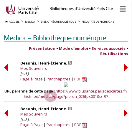
Bibliothèques d'Université Paris Cité
ACCUEIL
MEDICA
BIBLIOTHÈQUE NUMÉRIQUE
RÉSULTATS DE RECHERCHE
Medica — Bibliothèque numérique
Présentation
•
Mode d’emploi
•
Services associés
•
Réutilisations
Beaunis, Henri-Étienne.
Mes Souvenirs
[s.d.].
Page à Page
Par chapitres
PDF
URL pérenne de cette page :
https://www.biusante.parisdescartes.fr/
histmed/medica/page?pieron_026fpx001&p=97
Beaunis, Henri-Étienne.
Mes Souvenirs
[s.d.].
Page à Page
Par chapitres
PDF