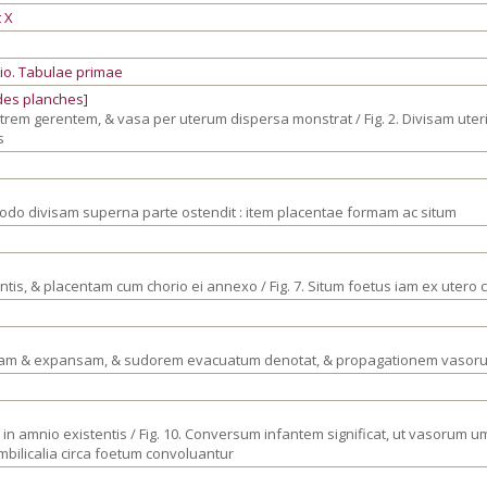
 X
io. Tabulae primae
 des planches]
trem gerentem, & vasa per uterum dispersa monstrat / Fig. 2. Divisam uteri
s
s modo divisam superna parte ostendit : item placentae formam ac situm
tantis, & placentam cum chorio ei annexo / Fig. 7. Situm foetus iam ex uter
isam & expansam, & sudorem evacuatum denotat, & propagationem vasoru
t in amnio existentis / Fig. 10. Conversum infantem significat, ut vasorum um
umbilicalia circa foetum convoluantur