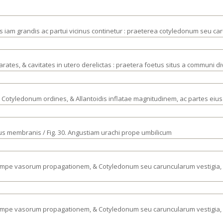
tus iam grandis ac partui vicinus continetur : praeterea cotyledonum seu c
arates, & cavitates in utero derelictas : praetera foetus situs a communi div
 Cotyledonum ordines, & Allantoidis inflatae magnitudinem, ac partes eius
us membranis / Fig. 30. Angustiam urachi prope umbilicum
, nempe vasorum propagationem, & Cotyledonum seu caruncularum vestigia, 
, nempe vasorum propagationem, & Cotyledonum seu caruncularum vestigia, 