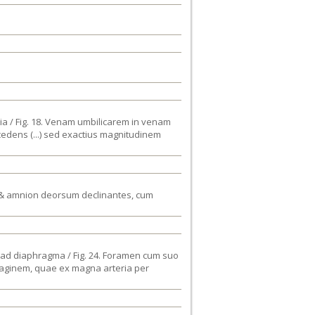
tia / Fig. 18. Venam umbilicarem in venam
edens (...) sed exactius magnitudinem
n & amnion deorsum declinantes, cum
ue ad diaphragma / Fig. 24. Foramen cum suo
ropaginem, quae ex magna arteria per