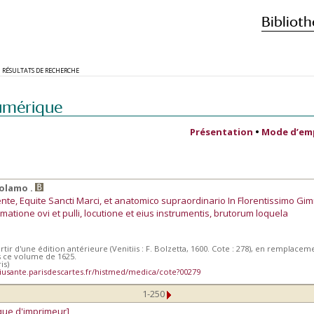
Biblioth
RÉSULTATS DE RECHERCHE
umérique
Présentation
•
Mode d’em
rolamo .
te, Equite Sancti Marci, et anatomico supraordinario In Florentissimo Gi
atione ovi et pulli, locutione et eius instrumentis, brutorum loquela
rtir d'une édition antérieure (Venitiis : F. Bolzetta, 1600. Cote : 278), en remplace
s ce volume de 1625.
is)
iusante.parisdescartes.fr/histmed/medica/cote?00279
1-250
que d'imprimeur]