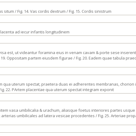
s situm / Fig. 14. Vas cordis dextrum / Fig. 15. Cordis sinistrum
placenta ad iecur infantis longitudinem
 divisa est, ut videantur foramina eius in venam cavam & porte sese inseren
. 19. Oppositam partem eiusdem figurae / Fig. 20. Eadem quae tabula praec
rtem qua uterum spectat, praetera duas ei adherentes membranas, chorio
Fig. 22. PArtem placentae qua uterum spectat integram exponit
on ; item vasa umbilicalia & urachum, aliasque foetus interiores partes usq
& arterias umbilicales ad latera vesicae procedentes / Fig. 25. Arteriae p