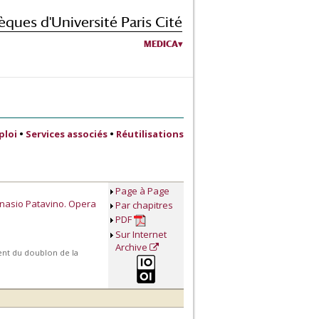
èques d'Université Paris Cité
MEDICA
ploi
•
Services associés
•
Réutilisations
Page à Page
mnasio Patavino. Opera
Par chapitres
PDF
Sur Internet
Archive
ment du doublon de la