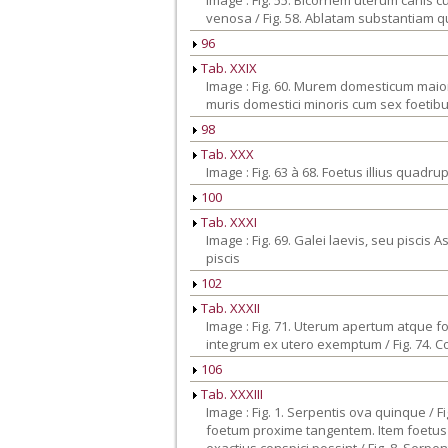
Image : Fig. 55. Bicornem uterum canis 
venosa / Fig. 58. Ablatam substantiam q
96
Tab. XXIX
Image : Fig. 60. Murem domesticum maior
muris domestici minoris cum sex foetib
98
Tab. XXX
Image : Fig. 63 à 68. Foetus illius quadrup
100
Tab. XXXI
Image : Fig. 69. Galei laevis, seu piscis
piscis
102
Tab. XXXII
Image : Fig. 71. Uterum apertum atque fo
integrum ex utero exemptum / Fig. 74. C
106
Tab. XXXIII
Image : Fig. 1. Serpentis ova quinque / 
foetum proxime tangentem. Item foetus si