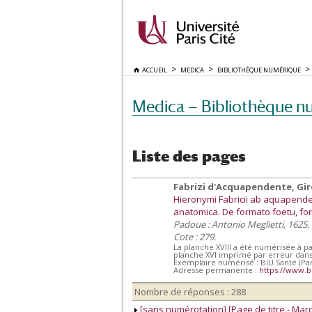
ACCUEIL
MEDICA
BIBLIOTHÈQUE NUMÉRIQUE
Medica — Bibliothèque n
Liste des pages
Fabrizi d'Acquapendente, Gi
Hieronymi Fabricii ab aquapenden
anatomica. De formato foetu, form
Padoue : Antonio Meglietti, 1625.
Cote : 279.
La planche XVIII a été numérisée à pa
planche XVI imprimé par erreur dan
Exemplaire numérisé : BIU Santé (Par
Adresse permanente :
https://www.b
Nombre de réponses : 288
[sans numérotation] [Page de titre - Mar