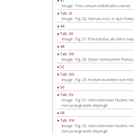
41
Image : Tres canum umbilicales venae
Tab. XI
Image : Fig. 26. Uterum ovis, in quo foe
44
Tab. XII
Image : Fig. 27. Placentulas ab utero sep
48
Tab. XIII
Image : Fig. 28. Situm communem foetus,
52
Tab. XIV
Image : Fig. 29. Foetum eundem cum trib
56
Tab. XV
Image : Fig. 31. Uteri internam faciem
non praegnantis depingit
58
Tab. XVI
Image : Fig. 33. Uteri internam faciem
non praegnantis depingit