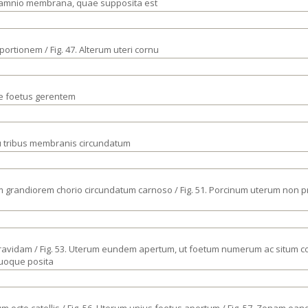
to amnio membrana, quae supposita est
s portionem / Fig. 47. Alterum uteri cornu
ue foetus gerentem
tu tribus membranis circundatum
um grandiorem chorio circundatum carnoso / Fig. 51. Porcinum uterum non 
 gravidam / Fig. 53. Uterum eundem apertum, ut foetum numerum ac situm con
quoque posita