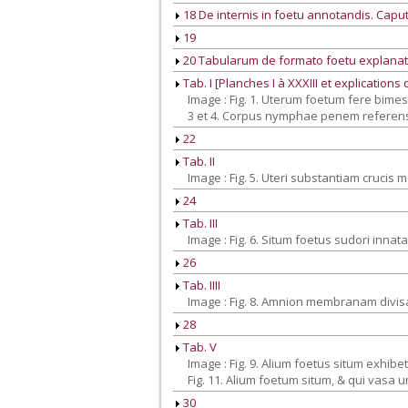
18 De internis in foetu annotandis. Caput
19
20 Tabularum de formato foetu explanat
Tab. I [Planches I à XXXIII et explications
Image : Fig. 1. Uterum foetum fere bimes
3 et 4. Corpus nymphae penem referen
22
Tab. II
Image : Fig. 5. Uteri substantiam cruci
24
Tab. III
Image : Fig. 6. Situm foetus sudori inna
26
Tab. IIII
Image : Fig. 8. Amnion membranam div
28
Tab. V
Image : Fig. 9. Alium foetus situm exhibe
Fig. 11. Alium foetum situm, & qui vasa 
30