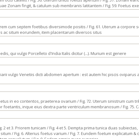
cum octo catellis / Fig. 56. Uterum unius foetus apertum / Fig. 57. Zonam
uae Zonam fingit, & catulum sub membranis latitantem / Fig. 59. Foetus e
em cum septem foetibus diversimode positis / Fig. 61. Uterum a corpore se
us ac situm eorundem, item placentarum diversos situs
edis, qui vulgo Porcelleto d'India Italis dicitur (...). Murium est genere
 Asiarii vulgo Venetiis dicti abdomen apertum : est autem hic piscis oviparus
etus in eo contentos, praeterea ovarium / Fig. 72. Uterum sinistrum cum tri
or foetantis, inque eius dextra parte ventriculum membranosum / Fig. 75. C
Fig. 2 et 3. Priorem tunicam / Fig. 4 et 5. Dempta prima tunica duas subiect
tum / Fig. 6. Alterius foetus varium / Fig. 7. Eundem foetum explicatum & 