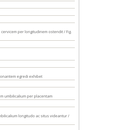
 cervicem per longitudinem ostendit / Fig.
o conantem egredi exhibet
m umbilicalium per placentam
bilicalium longitudo ac situs videantur /