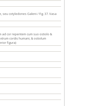
e, seu cotyledones Galeni / Fig. 37. Vasa
cum ad cor repentem cum suo ostiolo &
dextrum cordis humani, & ostiolum
ior figura)