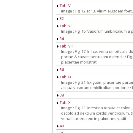
Tab. VI
Image : Fig. 12 et 13. Alium eiusdem foetu
32
Tab. VII
Image : Fig. 16. Vasorum umbilicalium a 
34
Tab. VIII
Image : Fig. 17. In hac vena umbilicalis
portae & cavam pertusam ostendit / Fig
placentae monstrat
36
Tab. IX
Image : Fig. 21. Exiguam placentae pa
aliqua vasorum umbilicalium portione / 
38
Tab. X
Image : Fig. 23. Intestina tenuia et col
ostiolo ad dextrum cordis ventriculum, 
venam arterialem in pulmones vadit
40