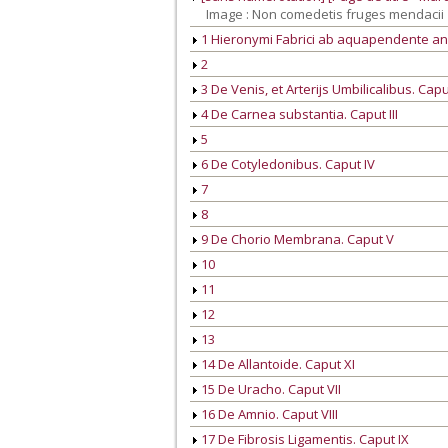
Image : Non comedetis fruges mendacii
1 Hieronymi Fabrici ab aquapendente anat
2
3 De Venis, et Arterijs Umbilicalibus. Caput
4 De Carnea substantia. Caput III
5
6 De Cotyledonibus. Caput IV
7
8
9 De Chorio Membrana. Caput V
10
11
12
13
14 De Allantoide. Caput XI
15 De Uracho. Caput VII
16 De Amnio. Caput VIII
17 De Fibrosis Ligamentis. Caput IX