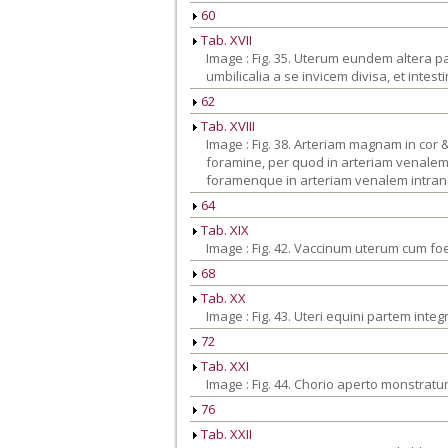
60
Tab. XVII
Image : Fig. 35. Uterum eundem altera pa
umbilicalia a se invicem divisa, et inte
62
Tab. XVIII
Image : Fig. 38. Arteriam magnam in cor
foramine, per quod in arteriam venalem i
foramenque in arteriam venalem intrans
64
Tab. XIX
Image : Fig. 42. Vaccinum uterum cum f
68
Tab. XX
Image : Fig. 43. Uteri equini partem int
72
Tab. XXI
Image : Fig. 44. Chorio aperto monstratu
76
Tab. XXII