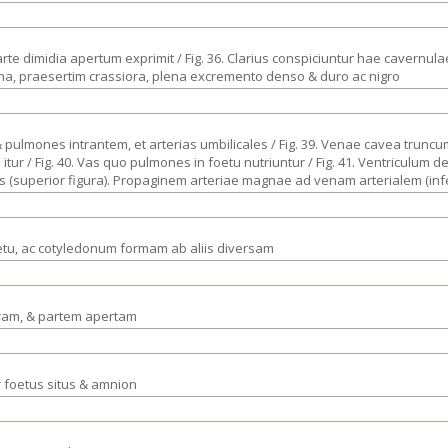
rte dimidia apertum exprimit / Fig. 36. Clarius conspiciuntur hae cavernula
stina, praesertim crassiora, plena excremento denso & duro ac nigro
 & pulmones intrantem, et arterias umbilicales / Fig. 39. Venae cavea trun
tur / Fig. 40. Vas quo pulmones in foetu nutriuntur / Fig. 41. Ventriculum 
 (superior figura). Propaginem arteriae magnae ad venam arterialem (infer
oetu, ac cotyledonum formam ab aliis diversam
egram, & partem apertam
r foetus situs & amnion