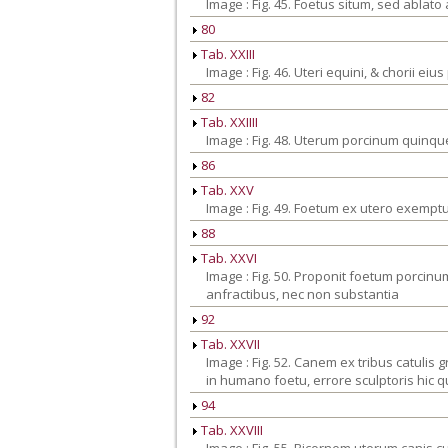
Image : Fig. 45. Foetus situm, sed abla
80
Tab. XXIII
Image : Fig. 46. Uteri equini, & chorii eiu
82
Tab. XXIIII
Image : Fig. 48. Uterum porcinum quinq
86
Tab. XXV
Image : Fig. 49. Foetum ex utero exemp
88
Tab. XXVI
Image : Fig. 50. Proponit foetum porcin
anfractibus, nec non substantia
92
Tab. XXVII
Image : Fig. 52. Canem ex tribus catulis
in humano foetu, errore sculptoris hic 
94
Tab. XXVIII