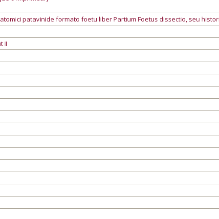
omici patavinide formato foetu liber Partium Foetus dissectio, seu histo
 II