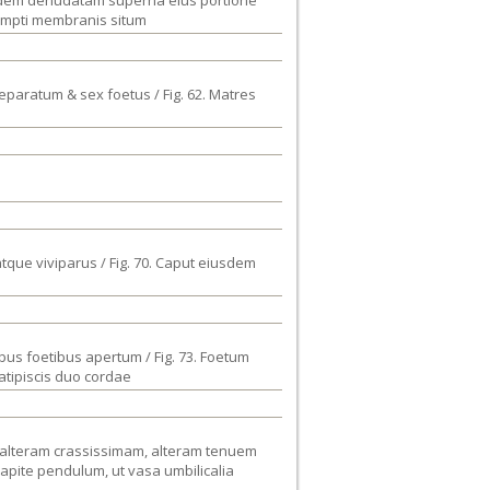
 eandem denudatam superna eius portione
xempti membranis situm
paratum & sex foetus / Fig. 62. Matres
 atque viviparus / Fig. 70. Caput eiusdem
bus foetibus apertum / Fig. 73. Foetum
atipiscis duo cordae
as, alteram crassissimam, alteram tenuem
capite pendulum, ut vasa umbilicalia