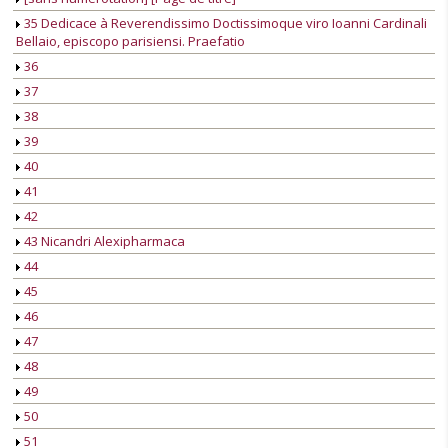
35 Dedicace à Reverendissimo Doctissimoque viro Ioanni Cardinali
Bellaio, episcopo parisiensi. Praefatio
36
37
38
39
40
41
42
43 Nicandri Alexipharmaca
44
45
46
47
48
49
50
51