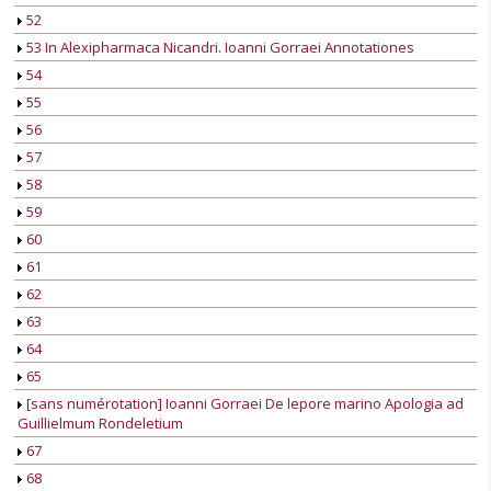
52
53 In Alexipharmaca Nicandri. Ioanni Gorraei Annotationes
54
55
56
57
58
59
60
61
62
63
64
65
[sans numérotation] Ioanni Gorraei De lepore marino Apologia ad
Guillielmum Rondeletium
67
68