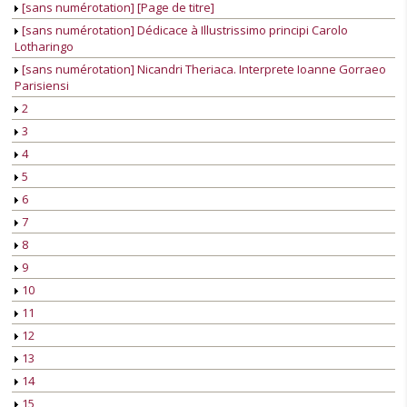
[sans numérotation] [Page de titre]
[sans numérotation] Dédicace à Illustrissimo principi Carolo
Lotharingo
[sans numérotation] Nicandri Theriaca. Interprete Ioanne Gorraeo
Parisiensi
2
3
4
5
6
7
8
9
10
11
12
13
14
15