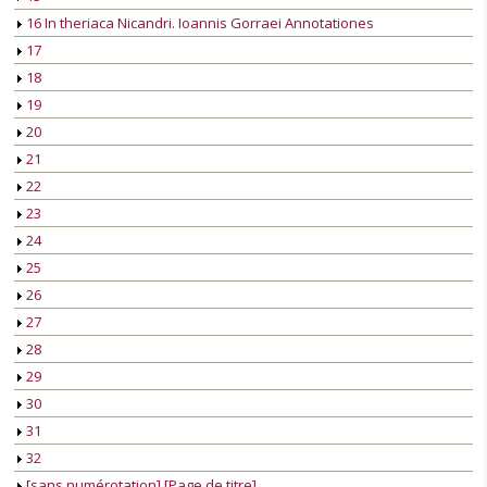
16 In theriaca Nicandri. Ioannis Gorraei Annotationes
17
18
19
20
21
22
23
24
25
26
27
28
29
30
31
32
[sans numérotation] [Page de titre]