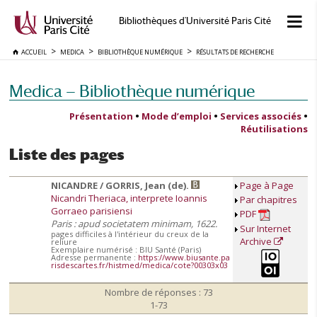
Bibliothèques d'Université Paris Cité
ACCUEIL
MEDICA
BIBLIOTHÈQUE NUMÉRIQUE
RÉSULTATS DE RECHERCHE
Medica — Bibliothèque numérique
Présentation
•
Mode d’emploi
•
Services associés
•
Réutilisations
Liste des pages
NICANDRE / GORRIS, Jean (de).
Page à Page
Nicandri Theriaca, interprete Ioannis
Par chapitres
Gorraeo parisiensi
PDF
Paris : apud societatem minimam, 1622.
Sur Internet
pages difficiles à l'intérieur du creux de la
Archive
reliure
Exemplaire numérisé : BIU Santé (Paris)
Adresse permanente :
https://www.biusante.pa
risdescartes.fr/histmed/medica/cote?00303x03
Nombre de réponses : 73
1-73