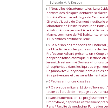
Belgrade M. A. Kostich
4 Nouvelles départementales. Le présiden
dentiste des cliniques dentaires scolaire
Société d'électro-radiologie du Centre et
Gironde / L'asile de Clermont inquiète le
laboratoire de l'Institut Pasteur de Paris 
antidiphtérique peuvent être établis sur p
Marne, commune de 745 habitants, rempor
113,5 timbres antituberculeux
5 La Maison des médecins de Charleroi (Su
de l'Académie sur les professions de cha
Professeur Achard présente un « Coup d'o
par précipitation cadmique / Elections au 
Jeremitch est nommé Docteur « honoris ca
phosphorique dans les liquides organiques
Bogdanovitch /L'érythème pernio et les d
être prévenues et très sensiblement atté
6 Petites annonces classées
7 Chronique militaire. Légion d'honneur / 
(Suite de l'article de 1re page de A. Perra
[sans numérotation] Le proglissement mand
Prophylaxie, dépistage et traitement préc
Paris / Faculté de médecine. Fondation Léon