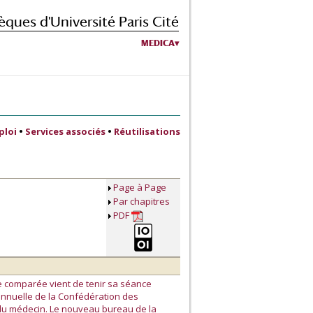
èques d'Université Paris Cité
MEDICA
ploi
•
Services associés
•
Réutilisations
Page à Page
Par chapitres
PDF
ie comparée vient de tenir sa séance
annuelle de la Confédération des
e du médecin. Le nouveau bureau de la