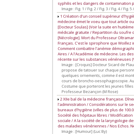
syphilis et les dangers de contamination p
Image : Fig. 1 / Fig. 2 / Fig. 3 / Fig. 4 / Fi
1 Création d'un conseil supérieur d'hygiè
médecine émet le voeu que tout article 
[Docteur Soulas] (Voir la suite en huitièm
médicale gratuite / Repartition du soufre 
[Nécrologie]. Mort du Professeur Oltramar
Français. C'est le spirophore que Woillez in
Comment combattre l'anémie démographique
Aires / A l'Académie de médecine. Les dest
récente sur les substances vénéneuses (V
Image : [Croquis] Docteur Sicard de Pla
propose de tatouer sur chaque personne 
quelques ornements, comme il est montré 
cours de broncho-oesophagoscopie. Au cen
Costume que porteront les jeunes filles
Professeur Bezançon (M Rose)
2 XIIe bal de la médecine française. Dîne
l'administration / Considérations sur le 
bureaux d'hygiène (villes de plus de 100.0
Société des hôpitaux libres / Modificatio
sociale / A la société de la laryngologie 
des maladies vénériennes / Nos Echos. Néc
Image : [Humour] (Luc By)