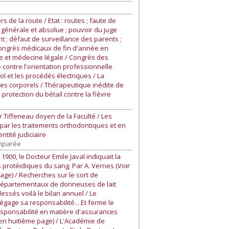
 de la route / Etat : routes ; faute de
n générale et absolue ; pouvoir du juge
ant ; défaut de surveillance des parents ;
es Congrès médicaux de fin d'année en
ie et médecine légale / Congrès des
 contre l'orientation professionnelle
sol et les procédés électriques / La
ces corporels / Thérapeutique inédite de
protection du bétail contre la fièvre
r Tiffeneau doyen de la Faculté / Les
 par les traitements orthodontiques et en
ntité judiciaire
omparée
900, le Docteur Emile Javal indiquait la
 protéidiques du sang. Par A. Vernes (Voir
age) / Recherches sur le sort de
s départementaux de donneuses de lait
essés voilà le bilan annuel / Le
age sa responsabilité... Et ferme le
responsabilité en matière d'assurances
 en huitième page) / L'Académie de