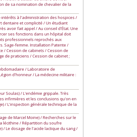
on de sa nomination de chevalier de la
térêts à l'administration des hospices /
rt dentaire et complicité / Un étudiant
s avoir fait appel / Au conseil d'État. Une
rcer ses fonctions dans un hôpital doit
nts professionnels reprochés aux
s. Sage-femme. Installation Patente /
cite / Cession de cabinets / Cession de
ge de praticiens / Cession de cabinet ;
 hebdomadaire / Laboratoire de
Légion d'honneur / La médecine militaire :
ur Soulas) / L'endémie grippale. Très
s infirmières et les conclusions qu'on en
ge) / L'inspection générale technique de la
age de Marcel Moine) / Recherches sur le
a lécithine / Répartition du soufre
) / Le dosage de l'acide lactique du sang /