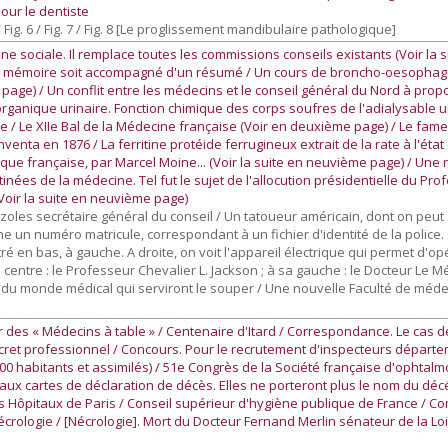
our le dentiste
g. 5 / Fig. 6 / Fig. 7 / Fig. 8 [Le proglissement mandibulaire pathologique]
ne sociale. Il remplace toutes les commissions conseils existants (Voir la 
ou mémoire soit accompagné d'un résumé / Un cours de broncho-oesophago
e page) / Un conflit entre les médecins et le conseil général du Nord à prop
organique urinaire. Fonction chimique des corps soufres de l'adialysable ur
e / Le XIIe Bal de la Médecine française (Voir en deuxième page) / Le fam
venta en 1876 / La ferritine protéide ferrugineux extrait de la rate à l'état 
 française, par Marcel Moine... (Voir la suite en neuvième page) / Une
inées de la médecine. Tel fut le sujet de l'allocution présidentielle du Pr
oir la suite en neuvième page)
uzoles secrétaire général du conseil / Un tatoueur américain, dont on peut
un numéro matricule, correspondant à un fichier d'identité de la police.
en bas, à gauche. A droite, on voit l'appareil électrique qui permet d'opé
tre : le Professeur Chevalier L. Jackson ; à sa gauche : le Docteur Le Mée 
 du monde médical qui serviront le souper / Une nouvelle Faculté de méde
r des « Médecins à table » / Centenaire d'Itard / Correspondance. Le cas de
secret professionnel / Concours. Pour le recrutement d'inspecteurs départ
00 habitants et assimilés) / 51e Congrès de la Société française d'ophtalmo
n aux cartes de déclaration de décès. Elles ne porteront plus le nom du d
des Hôpitaux de Paris / Conseil supérieur d'hygiène publique de France / C
rologie / [Nécrologie]. Mort du Docteur Fernand Merlin sénateur de la Lo