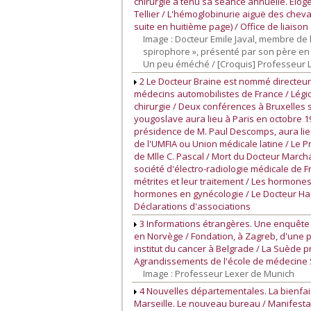
chirurgie a tenu sa séance annuelle. Eloge 
Tellier / L'hémoglobinurie aiguë des cheva
suite en huitième page) / Office de liaiso
Image : Docteur Emile Javal, membre de l
spirophore », présenté par son père en
Un peu éméché / [Croquis] Professeur Le
2 Le Docteur Braine est nommé directeur 
médecins automobilistes de France / Légio
chirurgie / Deux conférences à Bruxelles 
yougoslave aura lieu à Paris en octobre 19
présidence de M. Paul Descomps, aura lieu 
de l'UMFIA ou Union médicale latine / Le P
de Mlle C. Pascal / Mort du Docteur Marcha
société d'électro-radiologie médicale de F
métrites et leur traitement / Les hormones
hormones en gynécologie / Le Docteur Haimo
Déclarations d'associations
3 Informations étrangères. Une enquête
en Norvège / Fondation, à Zagreb, d'une p
institut du cancer à Belgrade / La Suède 
Agrandissements de l'école de médecine Sy
Image : Professeur Lexer de Munich
4 Nouvelles départementales. La bienfais
Marseille. Le nouveau bureau / Manifesta