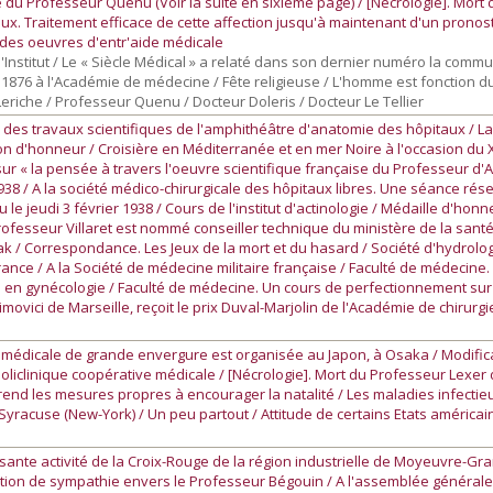
du Professeur Quenu (Voir la suite en sixième page) / [Nécrologie]. Mort du 
ux. Traitement efficace de cette affection jusqu'à maintenant d'un pronost
n des oeuvres d'entr'aide médicale
'Institut / Le « Siècle Médical » a relaté dans son dernier numéro la commun
 1876 à l'Académie de médecine / Fête religieuse / L'homme est fonction 
riche / Professeur Quenu / Docteur Doleris / Docteur Le Tellier
des travaux scientifiques de l'amphithéâtre d'anatomie des hôpitaux / La
n d'honneur / Croisière en Méditerranée et en mer Noire à l'occasion du X
sur « la pensée à travers l'oeuvre scientifique française du Professeur d
38 / A la société médico-chirurgicale des hôpitaux libres. Une séance réser
le jeudi 3 février 1938 / Cours de l'institut d'actinologie / Médaille d'h
rofesseur Villaret est nommé conseiller technique du ministère de la sant
k / Correspondance. Les Jeux de la mort et du hasard / Société d'hydrologi
rance / A la Société de médecine militaire française / Faculté de médecine
 en gynécologie / Faculté de médecine. Un cours de perfectionnement sur l
vici de Marseille, reçoit le prix Duval-Marjolin de l'Académie de chirurgi
 médicale de grande envergure est organisée au Japon, à Osaka / Modifi
oliclinique coopérative médicale / [Nécrologie]. Mort du Professeur Lexer 
prend les mesures propres à encourager la natalité / Les maladies infecti
racuse (New-York) / Un peu partout / Attitude de certains Etats américain
ante activité de la Croix-Rouge de la région industrielle de Moyeuvre-Gr
tion de sympathie envers le Professeur Bégouin / A l'assemblée général