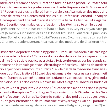
/ Infirmières récompensées / L'état sanitaire de Madagascar. Le Professeu
La controverse sur les professions de charité. Réponse de M. Mourier à 
/ Rouen n'est plus la ville où l'on meurt le plus / La maison des médecins
a vente de certaines plantes médicinales / Le Professeur Fernand Bezanço
 vice-président / Secret médical et contrôle fiscal. Le fisc peut-il exiger l
t de prévention des maladies professionnelles (Voir la suite en 8e page)
t président (André Gosselin) / De haut en bas : MM. Giry et Choyau, vice-pré
joint (M Rose) / Cinq infirmières de l'Hôpital Trousseau ont reçu le prix Gr
eur Sorrel, chirurgien de l'Hôpital Trousseau. Ci-contre : les deux lauréate
M. Charlier, président sortant / [La maison des médecins de Charleroi] / P
/ Inspection départementale d'hygiène / Bureau de l'Académie de chirurgie
te-Isabelle de Neuilly / Circulaire du ministre de la santé publique aux pr
rs d'hygiène sociale publics et gratuits / Huit conférences sur les grands 
ement de la radiologie et de l'électrologie médicales / Thèses de médeci
n adjoint des sanatoriums publics / Le XIIe bal de la médecine française a
blique pour l'application à l'égard des étrangers de mesures sanitaires mé
t / Réunion du Comité national de l'Enfance / Commission d'hygiène indus
ce de Saint-Denis / Nos échos. Nécrologie. Mort à Alger du Docteur Charles 
 cours « post-graduate » à Vienne / Éducation des médecins dans la préve
de psychothérapie de Copenhague / Le premier prix de l'Académie des Sep
Professeur J.-A. Barre / Le Congrès national des pédiatres yougoslaves /
s / Congrès international de rhumatisme et d'hydrologie / Un peu partout /
 par les médecins yougoslaves à son arrivée à Belgrade ; sa gauche (2) le