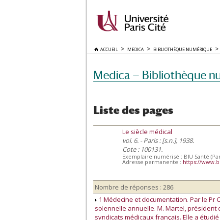
ACCUEIL
MEDICA
BIBLIOTHÈQUE NUMÉRIQUE
Medica — Bibliothèque n
Liste des pages
Le siècle médical
vol. 6. - Paris : [s.n.], 1938.
Cote : 100131.
Exemplaire numérisé : BIU Santé (Par
Adresse permanente :
https://www.b
Nombre de réponses : 286
1 Médecine et documentation. Par le Pr C
solennelle annuelle. M. Martel, présiden
syndicats médicaux français. Elle a étudi