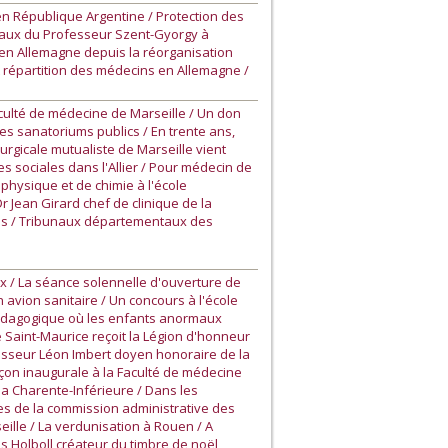
en République Argentine / Protection des
avaux du Professeur Szent-Gyorgy à
 en Allemagne depuis la réorganisation
répartition des médecins en Allemagne /
ulté de médecine de Marseille / Un don
s sanatoriums publics / En trente ans,
urgicale mutualiste de Marseille vient
 sociales dans l'Allier / Pour médecin de
physique et de chimie à l'école
 Jean Girard chef de clinique de la
ues / Tribunaux départementaux des
x / La séance solennelle d'ouverture de
n avion sanitaire / Un concours à l'école
-pédagogique où les enfants anormaux
e Saint-Maurice reçoit la Légion d'honneur
ofesseur Léon Imbert doyen honoraire de la
leçon inaugurale à la Faculté de médecine
la Charente-Inférieure / Dans les
es de la commission administrative des
eille / La verdunisation à Rouen / A
s Holboll créateur du timbre de noël