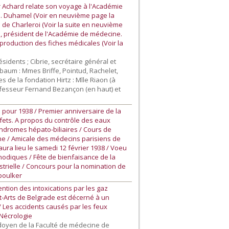
r Achard relate son voyage à l'Académie
M. Duhamel (Voir en neuvième page la
 de Charleroi (Voir la suite en neuvième
n, président de l'Académie de médecine.
a production des fiches médicales (Voir la
sidents ; Cibrie, secrétaire général et
ünbaum : Mmes Briffe, Pointud, Rachelet,
s de la fondation Hirtz : Mlle Riaon (à
rofesseur Fernand Bezançon (en haut) et
 pour 1938 / Premier anniversaire de la
éfets. A propos du contrôle des eaux
syndromes hépato-biliaires / Cours de
ne / Amicale des médecins parisiens de
ura lieu le samedi 12 février 1938 / Voeu
thodiques / Fête de bienfaisance de la
trielle / Concours pour la nomination de
Aboulker
ntion des intoxications par les gaz
t-Arts de Belgrade est décerné à un
 Les accidents causés par les feux
 Nécrologie
 doyen de la Faculté de médecine de