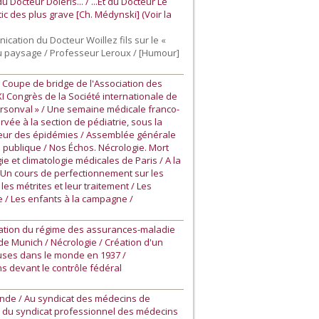
Docteur Doleris... / ...Et du Docteur Le
ic des plus grave [Ch. Médynski] (Voir la
ication du Docteur Woillez fils sur le «
du paysage / Professeur Leroux / [Humour]
 Coupe de bridge de l'Association des
I Congrès de la Société internationale de
'Arsonval » / Une semaine médicale franco-
vée à la section de pédiatrie, sous la
onneur des épidémies / Assemblée générale
é publique / Nos Échos. Nécrologie. Mort
e et climatologie médicales de Paris / A la
. Un cours de perfectionnement sur les
es métrites et leur traitement / Les
e / Les enfants à la campagne /
cation du régime des assurances-maladie
de Munich / Nécrologie / Création d'un
euses dans le monde en 1937 /
s devant le contrôle fédéral
ande / Au syndicat des médecins de
e du syndicat professionnel des médecins