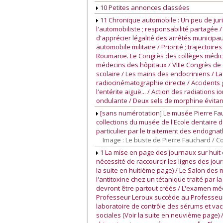
10 Petites annonces classées
11 Chronique automobile : Un peu de jurisp
l'automobiliste ; responsabilité partagée 
d'apprécier légalité des arrêtés municipaux 
automobile militaire / Priorité ; trajectoi
Roumanie. Le Congrès des collèges médicau
médecins des hôpitaux / VIIIe Congrès de 
scolaire / Les mains des endocriniens / La 
radiocinématographie directe / Accidents 
l'entérite aiguë... / Action des radiation
ondulante / Deux sels de morphine évitant
[sans numérotation] Le musée Pierre Fauch
collections du musée de l'Ecole dentaire d
particulier par le traitement des endognath
Image : Le buste de Pierre Fauchard / 
1 La mise en page des journaux sur huit c
nécessité de raccourcir les lignes des jo
la suite en huitième page) / Le Salon des 
l'antitoxine chez un tétanique traité par
devront être partout créés / L'examen médic
Professeur Leroux succède au Professeur 
laboratoire de contrôle des sérums et vac
sociales (Voir la suite en neuvième page) 