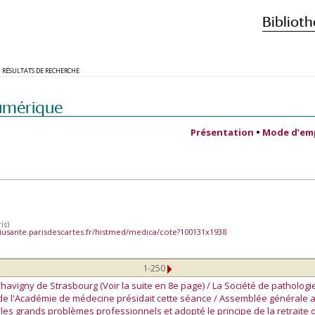
Biblioth
RÉSULTATS DE RECHERCHE
umérique
Présentation
•
Mode d’em
is)
iusante.parisdescartes.fr/histmed/medica/cote?100131x1938
1-250
havigny de Strasbourg (Voir la suite en 8e page) / La Société de patholog
t de l'Académie de médecine présidait cette séance / Assemblée générale 
é les grands problèmes professionnels et adopté le principe de la retrait