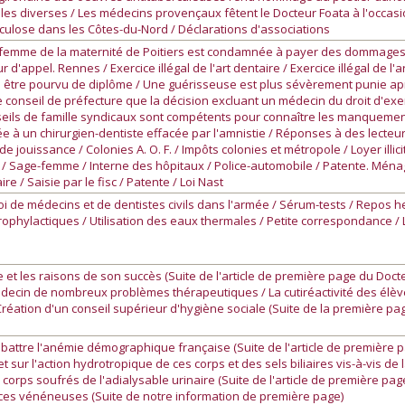
les diverses / Les médecins provençaux fêtent le Docteur Foata à l'occasi
erculose dans les Côtes-du-Nord / Déclarations d'associations
femme de la maternité de Poitiers est condamnée à payer des dommages-in
'appel. Rennes / Exercice illégal de l'art dentaire / Exercice illégal de l'a
ans être pourvu de diplôme / Une guérisseuse est plus sévèrement punie aprè
 le conseil de préfecture que la décision excluant un médecin du droit d'exe
nseils de famille syndicaux sont compétents pour connaître les manqueme
e à un chirurgien-dentiste effacée par l'amnistie / Réponses à des lecteur
de jouissance / Colonies A. O. F. / Impôts colonies et métropole / Loyer illi
tie / Sage-femme / Interne des hôpitaux / Police-automobile / Patente. Ména
re / Saisie par le fisc / Patente / Loi Nast
loi de médecins et de dentistes civils dans l'armée / Sérum-tests / Repos
prophylactiques / Utilisation des eaux thermales / Petite correspondance / 
 les raisons de son succès (Suite de l'article de première page du Docte
decin de nombreux problèmes thérapeutiques / La cutiréactivité des élève
 Création d'un conseil supérieur d'hygiène sociale (Suite de la première pa
attre l'anémie démographique française (Suite de l'article de première p
sur l'action hydrotropique de ces corps et des sels biliaires vis-à-vis de l
corps soufrés de l'adialysable urinaire (Suite de l'article de première page
ances vénéneuses (Suite de notre information de première page)