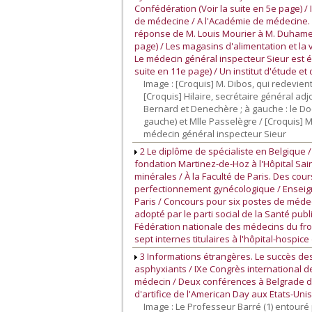
Confédération (Voir la suite en 5e page) 
de médecine / A l'Académie de médecine. 
réponse de M. Louis Mourier à M. Duhamel) 
page) / Les magasins d'alimentation et l
Le médecin général inspecteur Sieur est élu
suite en 11e page) / Un institut d'étude e
Image : [Croquis] M. Dibos, qui redevien
[Croquis] Hilaire, secrétaire général ad
Bernard et Denechère ; à gauche : le Doct
gauche) et Mlle Passelègre / [Croquis] 
médecin général inspecteur Sieur
2 Le diplôme de spécialiste en Belgique 
fondation Martinez-de-Hoz à l'Hôpital Sain
minérales / À la Faculté de Paris. Des cou
perfectionnement gynécologique / Enseign
Paris / Concours pour six postes de médeci
adopté par le parti social de la Santé pu
Fédération nationale des médecins du fron
sept internes titulaires à l'hôpital-hospi
3 Informations étrangères. Le succès des
asphyxiants / IXe Congrès international 
médecin / Deux conférences à Belgrade du 
d'artifice de l'American Day aux Etats-Uni
Image : Le Professeur Barré (1) entouré