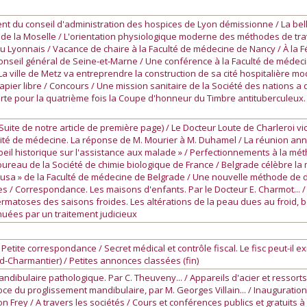
t du conseil d'administration des hospices de Lyon démissionne / La bel
s de la Moselle / L'orientation physiologique moderne des méthodes de trav
 du Lyonnais / Vacance de chaire à la Faculté de médecine de Nancy / À la 
 conseil général de Seine-et-Marne / Une conférence à la Faculté de médeci
/ La ville de Metz va entreprendre la construction de sa cité hospitalière mo
apier libre / Concours / Une mission sanitaire de la Société des nations a q
te pour la quatrième fois la Coupe d'honneur du Timbre antituberculeu
ite de notre article de première page) / Le Docteur Loute de Charleroi vi
rité de médecine. La réponse de M. Mourier à M. Duhamel / La réunion an
eil historique sur l'assistance aux malade » / Perfectionnements à la mé
bureau de la Société de chimie biologique de France / Belgrade célèbre la
usa » de la Faculté de médecine de Belgrade / Une nouvelle méthode de d
 / Correspondance. Les maisons d'enfants. Par le Docteur E. Charmot... /
ermatoses des saisons froides. Les altérations de la peau dues au froid,
nuées par un traitement judicieux
Petite correspondance / Secret médical et contrôle fiscal. Le fisc peut-il e
ud-Charmantier) / Petites annonces classées (fin)
ibulaire pathologique. Par C. Theuveny... / Appareils d'acier et ressorts 
oce du proglissement mandibulaire, par M. Georges Villain... / Inauguratio
 Frey / A travers les sociétés / Cours et conférences publics et gratuits à