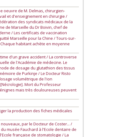
le oeuvre de M. Delmas, chirurgien-
ail et d'enseignement en chirurgie /
Fédération des syndicats médicaux de la
ne de Marseille du Dr Boivin, chef de
derne / Les certificats de vaccination
uitté Marseille pour la Chine / Tours-sur-
x. Chaque habitant achète en moyenne
ctime d'un grave accident / La controverse
nuelle de l'Académie de médecine. Le
thode de dosage du glutathion des tissus
 mémoire de Purkinje / Le Docteur Risto
osage volumétrique de l'ion
 [Nécrologie]. Mort du Professeur
 bénignes mais très douloureuses peuvent
xiger la production des fiches médicales
nouveaux, par le Docteur de Coster... /
n du musée Fauchard à l'Ecole dentaire de
 l'Ecole française de stomatologie / La