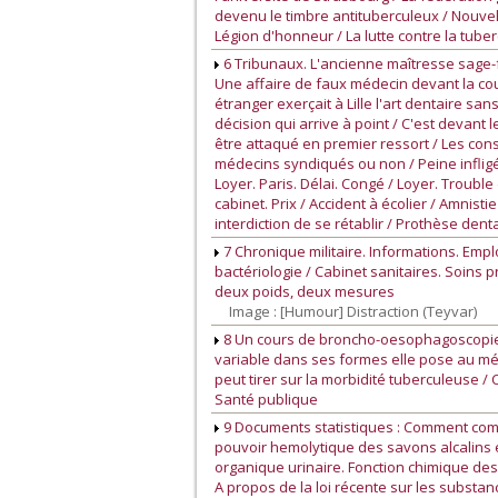
devenu le timbre antituberculeux / Nouvel
Légion d'honneur / La lutte contre la tub
6 Tribunaux. L'ancienne maîtresse sage-
Une affaire de faux médecin devant la cour d
étranger exerçait à Lille l'art dentaire s
décision qui arrive à point / C'est devant
être attaqué en premier ressort / Les co
médecins syndiqués ou non / Peine infligé
Loyer. Paris. Délai. Congé / Loyer. Trouble 
cabinet. Prix / Accident à écolier / Amnis
interdiction de se rétablir / Prothèse dentai
7 Chronique militaire. Informations. Emp
bactériologie / Cabinet sanitaires. Soins 
deux poids, deux mesures
Image : [Humour] Distraction (Teyvar)
8 Un cours de broncho-oesophagoscopie et
variable dans ses formes elle pose au mé
peut tirer sur la morbidité tuberculeuse /
Santé publique
9 Documents statistiques : Comment comb
pouvoir hemolytique des savons alcalins et 
organique urinaire. Fonction chimique des 
A propos de la loi récente sur les subst