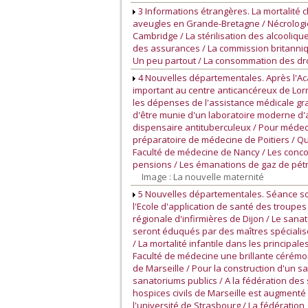
3 Informations étrangères. La mortalité 
aveugles en Grande-Bretagne / Nécrologie 
Cambridge / La stérilisation des alcooli
des assurances / La commission britanni
Un peu partout / La consommation des dro
4 Nouvelles départementales. Après l'Ac
important au centre anticancéreux de Lorr
les dépenses de l'assistance médicale grat
d'être munie d'un laboratoire moderne d'
dispensaire antituberculeux / Pour médec
préparatoire de médecine de Poitiers / Qu
Faculté de médecine de Nancy / Les conco
pensions / Les émanations de gaz de pétr
Image : La nouvelle maternité
5 Nouvelles départementales. Séance sol
l'Ecole d'application de santé des troupes 
régionale d'infirmières de Dijon / Le san
seront éduqués par des maîtres spécialisés
/ La mortalité infantile dans les principa
Faculté de médecine une brillante cérémoni
de Marseille / Pour la construction d'un 
sanatoriums publics / A la fédération de
hospices civils de Marseille est augmenté 
l'université de Strasbourg / La fédérati