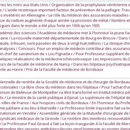
chez les noirs aux Etats-Unis / Organisation de la prophylaxie vénérienne 
/ L'acide nicotinique important facteur de prévention de la pellagre. Tr
ques invétérés en Allemagne / Le rôle du médecin des assurances-maladies
que du radium augmente chaque année sa provision de métal / Nombre et 
gues dans le monde a été plus forte en 1936 qu'en 1935
adémie des sciences l'Académie de médecine met à l'honneur la jeune Fac
aine / La nouvelle maternité départementale de Bourg-en-Bresse / Dans le
uite, à Rouen, sont passées de deux à vingt-huit millions / La clinique chir
analyses / Concours. Pour un emploi de médecin contrôleur des assurances
in chef de sanatorium de « Lou Pignada » / Pour Professeur suppléant de 
elques réalisations de la médecine tchécoslovaque. Les impressions du Dr
urs de la Faculté de médecine de Nancy / Dans les hôpitaux psychiatriq
ole au Havre / Prix de la Faculté de médecine de Bordeaux
ennelle de rentrée de la Société de médecine et de chirurgie de Bordeau
coloniales / Le libre choix du médecin dans les hôpitaux / Pour l'achat d'u
atorium de Bellevue de Montpellier va être transformé en Institut médico
 / Le ministre de la santé publique à Epinal. La supérieure de l'Hôpital d
les villes de France / Aux hospices civils de Bordeaux / En l'honneur du Pr
e jubilaire a eu lieu à Marseille / Le Professeur Emile Vayssière fait sa 
sanatorium en Vendée / Assemblée générale de la Mutuelle chirurgicale de 
s syndicats médicaux de la Gironde / Le nombre des membres renouvelabl
/ Le Professeur Paul Giraud a fait sa leçon inaugurale à la Faculté de Mars
on girondine des oeuvres antituberculeuses rend hommage au postier danoi