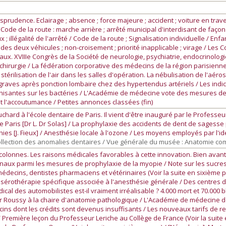
rudence. Eclairage ; absence ; force majeure ; accident ; voiture en travers
/ Code de la route : marche arrière ; arrêté municipal d'interdisant de faço
; illégalité de l'arrêté / Code de la route ; Signalisation individuelle / Enf
res des deux véhicules ; non-croisement ; priorité inapplicable ; virage / L
x. XVIIIe Congrès de la Société de neurologie, psychiatrie, endocrinolog
chirurgie / La fédération corporative des médecins de la région parisienne
stérilisation de l'air dans les salles d'opération. La nébulisation de l'aéro
graves après ponction lombaire chez des hypertendus artériels / Les indi
s ionisantes sur les bactéries / L'Académie de médecine vote des mesures de 
 l'accoutumance / Petites annonces classées (fin)
ard à l'école dentaire de Paris. Il vient d'être inauguré par le Professeu
e Paris [Dr L. Dr Solas] / La prophylaxie des accidents de dent de sagesse
ies [J. Fieux] / Anesthésie locale à l'ozone / Les moyens employés par l'ide
Collection des anomalies dentaires / Vue générale du musée : Anatomie c
olonnes. Les raisons médicales favorables à cette innovation. Bien avant 1
urnaux parmi les mesures de prophylaxie de la myopie / Note sur les sucres
médecins, dentistes pharmaciens et vétérinaires (Voir la suite en sixième p
 la sérothérapie spécifique associée à l'anesthésie générale / Des centre
al des automobilistes est-il vraiment irréalisable ? 4.000 mort et 70.000 bl
Roussy à la chaire d'anatomie pathologique / L'Académie de médecine dég
cins dont les crédits sont devenus insuffisants / Les nouveaux tarifs de 
/ Première leçon du Professeur Leriche au Collège de France (Voir la suite