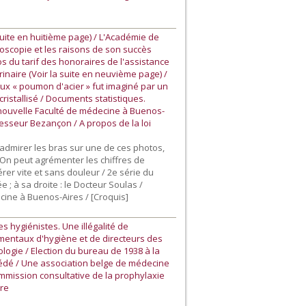
suite en huitième page) / L'Académie de
scopie et les raisons de son succès
os du tarif des honoraires de l'assistance
inaire (Voir la suite en neuvième page) /
eux « poumon d'acier » fut imaginé par un
cristallisé / Documents statistiques.
 nouvelle Faculté de médecine à Buenos-
ofesseur Bezançon / A propos de la loi
 admirer les bras sur une de ces photos,
 On peut agrémenter les chiffres de
rer vite et sans douleur / 2e série du
; à sa droite : le Docteur Soulas /
cine à Buenos-Aires / [Croquis]
s hygiénistes. Une illégalité de
ementaux d'hygiène et de directeurs des
logie / Election du bureau de 1938 à la
écédé / Une association belge de médecine
ommission consultative de la prophylaxie
ire