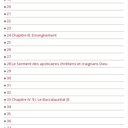
20
21
22
23
24 Chapitre III. Enseignement
25
26
27
28 Le Serment des apoticaires chrétiens et craignans Dieu
29
30
31
32
33 Chapitre IV. § I. Le Baccalauréat (I)
34
35
36