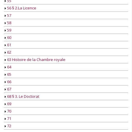
55
56 § 2.La Licence
57
58
59
60
61
62
63 Histoire de la Chambre royale
64
65
66
67
68 § 3. Le Doctorat
69
70
71
72