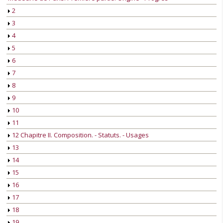
2
3
4
5
6
7
8
9
10
11
12 Chapitre II. Composition. - Statuts. - Usages
13
14
15
16
17
18
19