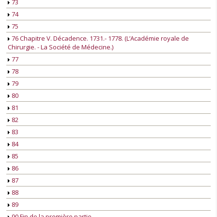
73
74
75
76 Chapitre V. Décadence. 1731.- 1778. (L’Académie royale de
Chirurgie. - La Société de Médecine.)
77
78
79
80
81
82
83
84
85
86
87
88
89
90 Fin de la première partie