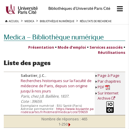
Bibliothèques d'Université Paris Cité
ACCUEIL
MEDICA
BIBLIOTHÈQUE NUMÉRIQUE
RÉSULTATS DE RECHERCHE
Medica — Bibliothèque numérique
Présentation
•
Mode d’emploi
•
Services associés
•
Réutilisations
Liste des pages
Sabatier, J.C..
Page à Page
Recherches historiques sur la Faculté de
Par chapitres
médecine de Paris, depuis son origine
PDF
jusqu'à nos jours
Sur Internet
Paris, chez J.B. Baillière, 1837.
Archive
Cote : 39659.
Exemplaire numérisé : BIU Santé (Paris)
Adresse permanente :
https://www.biusante.pa
risdescartes.fr/histmed/medica/cote?39659
Nombre de réponses : 465
1-250