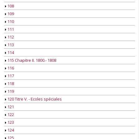
108
109
110
111
112
113
114
115 Chapitre II. 1800.- 1808
116
117
118
119
120 Titre V. - Ecoles spéciales
121
122
123
124
125