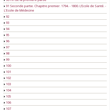
91 Seconde partie. Chapitre premier. 1794. - 1800. L’Ecole de Santé. -
L'Ecole de Médecine
92
93
94
95
96
97
98
99
100
101
102
103
104
105
106
107