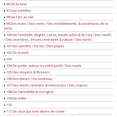
96 De la lune
97 Des estoilles
98 De l'arc au ciel
99 Des nuës / Des vents / Des tremblements, & ouvertures de la
terre
100 De l'eschelle, degrez, casse, meule, pilon & du coq / Des oeufs
/ Des monstres, choses contraires à nature / Des liures
101 Des perdrix / De las / Des playes
102 De la mort
103
104 De porter autruy ou estre porté / Des morts
105 Des moyens & thresors
106 Des pleurs / Du tombeau
107 Des morts, revinans & remourans / Des nopces
108 De l'arondelle & rossignol
109 De voller
110
111 De ceux qui sont divers de croire