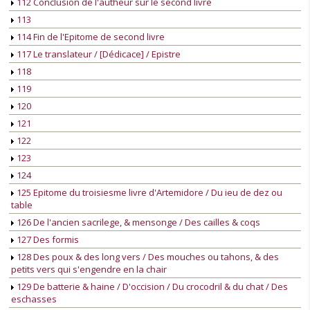
112 Conclusion de l'autheur sur le second livre
113
114 Fin de l'Epitome de second livre
117 Le translateur / [Dédicace] / Epistre
118
119
120
121
122
123
124
125 Epitome du troisiesme livre d'Artemidore / Du ieu de dez ou
table
126 De l'ancien sacrilege, & mensonge / Des cailles & coqs
127 Des formis
128 Des poux & des long vers / Des mouches ou tahons, & des
petits vers qui s'engendre en la chair
129 De batterie & haine / D'occision / Du crocodril & du chat / Des
eschasses