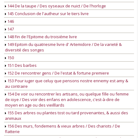
144 De la taupe / Des oyseaux de nuict / De l'horloge
145 Conclusion de l'autheur sur le tiers livre
146
147
148 Fin de l'Epitome du troisiéme livre
149 Epitom du quatriesme livre d' Artemidore / De la varieté &
diversité des songes
150
151 Des barbes
152 De rencontrer gens / De l'estat & fortune premiere
153 Pour iuger que celuy que pensons nostre ennemy est amy &
au contraire
154 De voir ou rencontrer les artisans, ou quelque fille ou femme
de ioye / Des voir des enfans en adolescence, c'est-à-dire de
moyen en age ou des vieilllards
155 Des arbres ou plantes tost ou tard provenantes, & aussi des
animaux
156 Des murs, fondemens & vieux arbres / Des chariots / De
flatterie