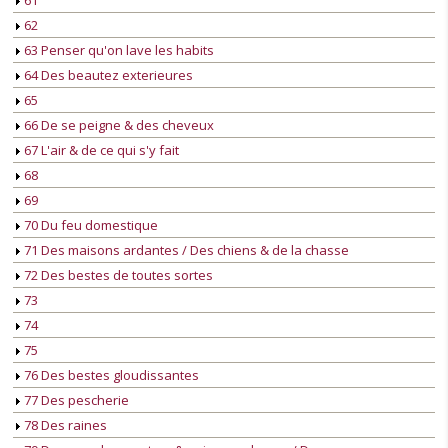
61
62
63 Penser qu'on lave les habits
64 Des beautez exterieures
65
66 De se peigne & des cheveux
67 L'air & de ce qui s'y fait
68
69
70 Du feu domestique
71 Des maisons ardantes / Des chiens & de la chasse
72 Des bestes de toutes sortes
73
74
75
76 Des bestes gloudissantes
77 Des pescherie
78 Des raines