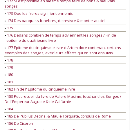
172 Si est possible en mesme temps faire de bons & mauvais
songes
173 Que les freres signifient ennemis
174 Des banquets funebres, de revivre & monter au ciel
175
176 Dedans combien de temps adviennent les songes / Fin de
l'epitome du quatriesme livre
177 Epitome du cinquiesme livre d'Artemidore contenant certains
exemples des songes, avec leurs effects qui en sont ensuivis
178
179
180
181
182 Fin de l' Epitome du cinquiéme livre
183 Petit recueil du livre de Valere Maxime, touchant les Songes /
De l'Empereur Auguste & de Calfùrnie
184
185 De Publius Decins, & Maule Torquate, consuls de Rome
186 De Ciceron