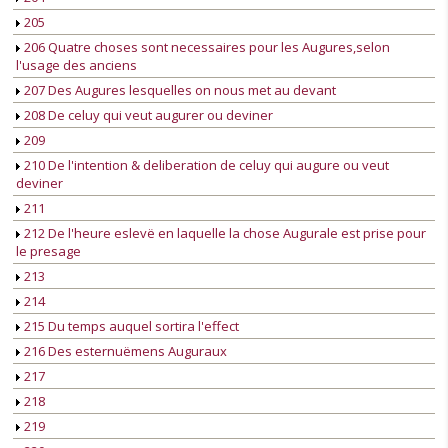
205
206 Quatre choses sont necessaires pour les Augures,selon
l'usage des anciens
207 Des Augures lesquelles on nous met au devant
208 De celuy qui veut augurer ou deviner
209
210 De l'intention & deliberation de celuy qui augure ou veut
deviner
211
212 De l'heure eslevë en laquelle la chose Augurale est prise pour
le presage
213
214
215 Du temps auquel sortira l'effect
216 Des esternuëmens Auguraux
217
218
219