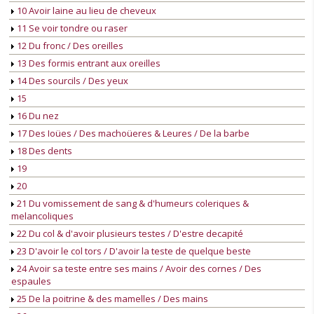
10 Avoir laine au lieu de cheveux
11 Se voir tondre ou raser
12 Du fronc / Des oreilles
13 Des formis entrant aux oreilles
14 Des sourcils / Des yeux
15
16 Du nez
17 Des Ioües / Des machoüeres & Leures / De la barbe
18 Des dents
19
20
21 Du vomissement de sang & d'humeurs coleriques &
melancoliques
22 Du col & d'avoir plusieurs testes / D'estre decapité
23 D'avoir le col tors / D'avoir la teste de quelque beste
24 Avoir sa teste entre ses mains / Avoir des cornes / Des
espaules
25 De la poitrine & des mamelles / Des mains