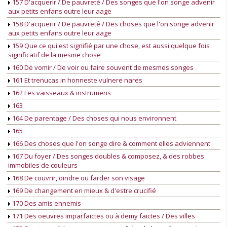
157 D'acquerir / De pauvreté / Des songes que l'on songe advenir
aux petits enfans outre leur aage
158 D'acquerir / De pauvreté / Des choses que l'on songe advenir
aux petits enfans outre leur aage
159 Que ce qui est signifié par une chose, est aussi quelque fois
significatif de la mesme chose
160 De vomir / De voir ou faire souvent de mesmes songes
161 Et trenucas in honneste vulnere nares
162 Les vaisseaux & instrumens
163
164 De parentage / Des choses qui nous environnent
165
166 Des choses que l'on songe dire & comment elles adviennent
167 Du foyer / Des songes doubles & composez, & des robbes
immobiles de couleurs
168 De couvrir, oindre ou farder son visage
169 De changement en mieux & d'estre crucifié
170 Des amis ennemis
171 Des oeuvres imparfaictes ou à demy faictes / Des villes