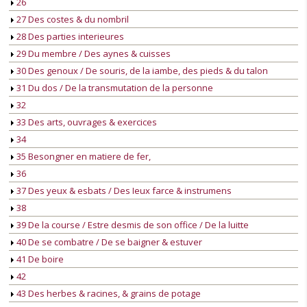
26
27 Des costes & du nombril
28 Des parties interieures
29 Du membre / Des aynes & cuisses
30 Des genoux / De souris, de la iambe, des pieds & du talon
31 Du dos / De la transmutation de la personne
32
33 Des arts, ouvrages & exercices
34
35 Besongner en matiere de fer,
36
37 Des yeux & esbats / Des Ieux farce & instrumens
38
39 De la course / Estre desmis de son office / De la luitte
40 De se combatre / De se baigner & estuver
41 De boire
42
43 Des herbes & racines, & grains de potage