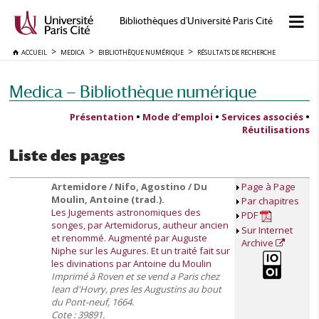
Bibliothèques d'Université Paris Cité
ACCUEIL
MEDICA
BIBLIOTHÈQUE NUMÉRIQUE
RÉSULTATS DE RECHERCHE
Medica — Bibliothèque numérique
Présentation
•
Mode d’emploi
•
Services associés
•
Réutilisations
Liste des pages
Artemidore / Nifo, Agostino / Du
Page à Page
Moulin, Antoine (trad.).
Par chapitres
Les Jugements astronomiques des
PDF
songes, par Artemidorus, autheur ancien
Sur Internet
et renommé. Augmenté par Auguste
Archive
Niphe sur les Augures. Et un traité fait sur
les divinations par Antoine du Moulin
Imprimé à Roven et se vend a Paris chez
Iean d'Hovry, pres les Augustins au bout
du Pont-neuf, 1664.
Cote : 39891.