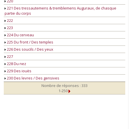
220
221 Des tressautemens & tremblemens Auguraux, de chasque
partie du corps
222
223
224 Du cerveau
225 Du front / Des temples
226 Des soucils / Des yeux
227
228 Du nez
229 Des iouës
230 Des levres / Des gensives
Nombre de réponses : 333
1-250