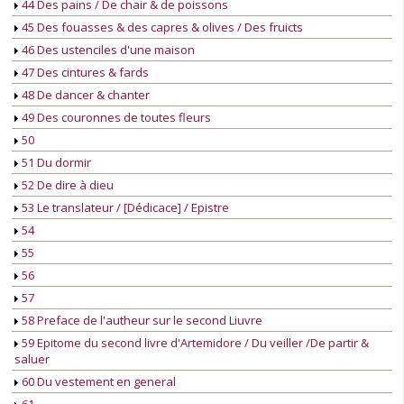
44 Des pains / De chair & de poissons
45 Des fouasses & des capres & olives / Des fruicts
46 Des ustenciles d'une maison
47 Des cintures & fards
48 De dancer & chanter
49 Des couronnes de toutes fleurs
50
51 Du dormir
52 De dire à dieu
53 Le translateur / [Dédicace] / Epistre
54
55
56
57
58 Preface de l'autheur sur le second Liuvre
59 Epitome du second livre d'Artemidore / Du veiller /De partir &
saluer
60 Du vestement en general