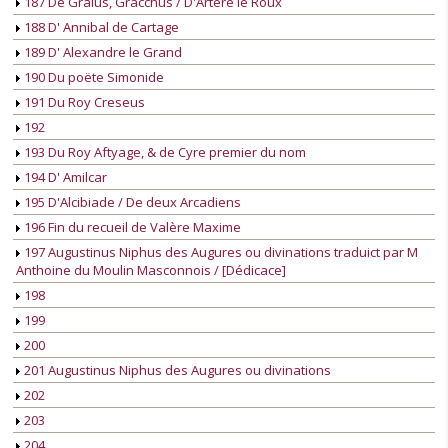
187 De Graius, Gracchus / D'Artere le Roux
188 D' Annibal de Cartage
189 D' Alexandre le Grand
190 Du poëte Simonide
191 Du Roy Creseus
192
193 Du Roy Aftyage, & de Cyre premier du nom
194 D' Amilcar
195 D'Alcibiade / De deux Arcadiens
196 Fin du recueil de Valère Maxime
197 Augustinus Niphus des Augures ou divinations traduict par M
Anthoine du Moulin Masconnois / [Dédicace]
198
199
200
201 Augustinus Niphus des Augures ou divinations
202
203
204