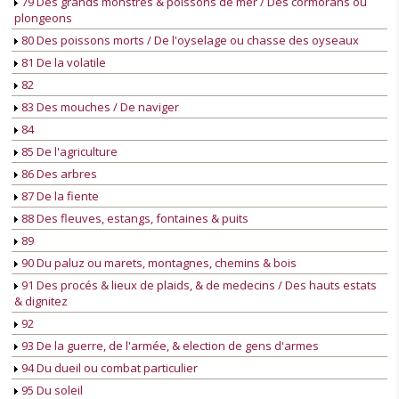
79 Des grands monstres & poissons de mer / Des cormorans ou
plongeons
80 Des poissons morts / De l'oyselage ou chasse des oyseaux
81 De la volatile
82
83 Des mouches / De naviger
84
85 De l'agriculture
86 Des arbres
87 De la fiente
88 Des fleuves, estangs, fontaines & puits
89
90 Du paluz ou marets, montagnes, chemins & bois
91 Des procés & lieux de plaids, & de medecins / Des hauts estats
& dignitez
92
93 De la guerre, de l'armée, & election de gens d'armes
94 Du dueil ou combat particulier
95 Du soleil