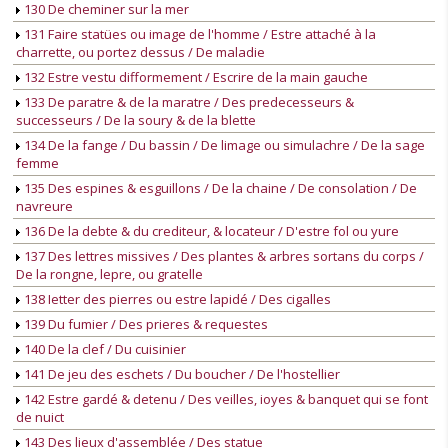
130 De cheminer sur la mer
131 Faire statües ou image de l'homme / Estre attaché à la
charrette, ou portez dessus / De maladie
132 Estre vestu difformement / Escrire de la main gauche
133 De paratre & de la maratre / Des predecesseurs &
successeurs / De la soury & de la blette
134 De la fange / Du bassin / De limage ou simulachre / De la sage
femme
135 Des espines & esguillons / De la chaine / De consolation / De
navreure
136 De la debte & du crediteur, & locateur / D'estre fol ou yure
137 Des lettres missives / Des plantes & arbres sortans du corps /
De la rongne, lepre, ou gratelle
138 Ietter des pierres ou estre lapidé / Des cigalles
139 Du fumier / Des prieres & requestes
140 De la clef / Du cuisinier
141 De jeu des eschets / Du boucher / De l'hostellier
142 Estre gardé & detenu / Des veilles, ioyes & banquet qui se font
de nuict
143 Des lieux d'assemblée / Des statue