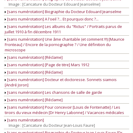
Image : [Caricature du Docteur Edouard Jeanselme]
[sans numérotation] Biographie du Docteur Edouard Jeanselme
[sans numérotation] A l'oeil ?... Et pourquoi donc ?...
[sans numérotation] Les albums du "Rictus" / Portraits parus de
juillet 1910 à fin décembre 1911
[sans numérotation] Une âme charitable (et comment !!!) [Maurice
Fronteau] / Encore de la pornographie ? / Une définition du
microscope
[sans numérotation] [Réclame]
[sans numérotation] [Page de titre] Mars 1912
[sans numérotation] [Réclame]
[sans numérotation] Docteur et doctoresse. Sonnets siamois
[André Joron]
[sans numérotation] Les chansons de salle de garde
[sans numérotation] [Réclame]
[sans numérotation] Pour concevoir [Louis de Fontenatte] / Les
tiroirs du vieux médecin [Dr Henry Labonne] / Vacances médicales
[sans numérotation]
Image : [Caricature du Docteur Jean-Louis Faure]
[sans numérotation] Biographie du Docteur Jean-Louis Faure [Dr