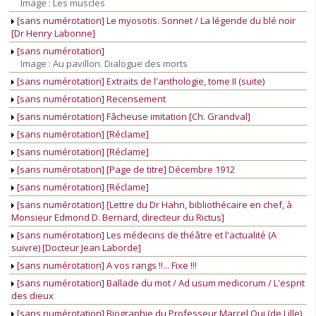
Image : Les muscles
[sans numérotation] Le myosotis. Sonnet / La légende du blé noir
[Dr Henry Labonne]
[sans numérotation]
Image : Au pavillon. Dialogue des morts
[sans numérotation] Extraits de l'anthologie, tome II (suite)
[sans numérotation] Recensement
[sans numérotation] Fâcheuse imitation [Ch. Grandval]
[sans numérotation] [Réclame]
[sans numérotation] [Réclame]
[sans numérotation] [Page de titre] Décembre 1912
[sans numérotation] [Réclame]
[sans numérotation] [Lettre du Dr Hahn, bibliothécaire en chef, à
Monsieur Edmond D. Bernard, directeur du Rictus]
[sans numérotation] Les médecins de théâtre et l'actualité (A
suivre) [Docteur Jean Laborde]
[sans numérotation] A vos rangs !!... Fixe !!!
[sans numérotation] Ballade du mot / Ad usum medicorum / L'esprit
des dieux
[sans numérotation] Biographie du Professeur Marcel Oui (de Lille)