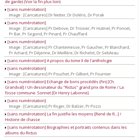
de garde) (Voir la fin plus loin)
[sans numérotation]
Image : [Caricatures] Dr Netter, Dr Doléris, Dr Porak
[sans numérotation]
Image : [Caricatures] Pr Debove, Dr Troisier, Pr Hutinel, Pr Poncet,
Pr Bar, Pr Segond, Pr Pinard, Pr Chauffard
[sans numérotation]
Image : [Caricatures] Pr Chantemesse, Pr Gaucher, Pr Blanchard,
Pr Achard, Pr Déjerine, Dr Meillère, Dr Richelot, Dr Sebileau
[sans numérotation] A propos du tome II de l'anthologie
[sans numérotation]
Image : [Caricatures] Pr Pouchet, Pr Gilbert, Pr Fournier
[sans numérotation] Echange de bons procédés (Fin) [Ch.
Grandval] / Un dessinateur du "Rictus" grand prix de Rome / La
fosse commune. Sonnet [Dr Henry Labonne]
[sans numérotation]
Image : [Caricatures] Pr Roger, Dr Balzer, Pr Pozzi
[sans numérotation] La fin justifie les moyens [René de R...] /
Histoire de chasse
[sans numérotation] Biographies et portraits contenus dans les
albums du Rictus