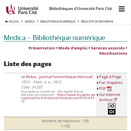
Bibliothèques d'Université Paris Cité
ACCUEIL
MEDICA
BIBLIOTHÈQUE NUMÉRIQUE
RÉSULTATS DE RECHERCHE
Medica — Bibliothèque numérique
Présentation
•
Mode d’emploi
•
Services associés
•
Réutilisations
Liste des pages
Le Rictus : journal humoristique mensuel
Page à Page
1912. - Paris : s. n., 1912 .
Par chapitres
Cote : 91337.
PDF
Exemplaire numérisé : BIU Santé (Paris)
Sur Internet
Adresse permanente :
https://www.biusante.pa
risdescartes.fr/histmed/medica/cote?91337x19
Archive
12
Nombre de réponses : 192
1-192