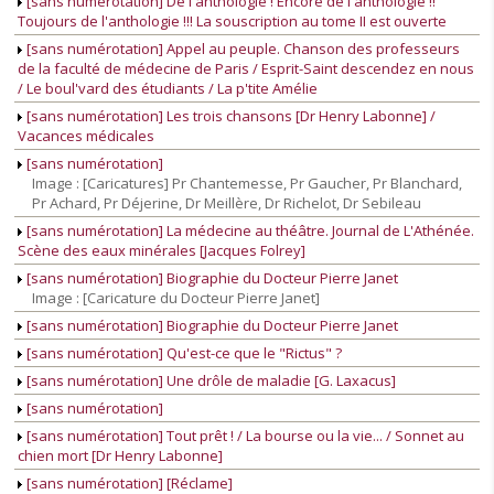
[sans numérotation] De l'anthologie ! Encore de l'anthologie !!
Toujours de l'anthologie !!! La souscription au tome II est ouverte
[sans numérotation] Appel au peuple. Chanson des professeurs
de la faculté de médecine de Paris / Esprit-Saint descendez en nous
/ Le boul'vard des étudiants / La p'tite Amélie
[sans numérotation] Les trois chansons [Dr Henry Labonne] /
Vacances médicales
[sans numérotation]
Image : [Caricatures] Pr Chantemesse, Pr Gaucher, Pr Blanchard,
Pr Achard, Pr Déjerine, Dr Meillère, Dr Richelot, Dr Sebileau
[sans numérotation] La médecine au théâtre. Journal de L'Athénée.
Scène des eaux minérales [Jacques Folrey]
[sans numérotation] Biographie du Docteur Pierre Janet
Image : [Caricature du Docteur Pierre Janet]
[sans numérotation] Biographie du Docteur Pierre Janet
[sans numérotation] Qu'est-ce que le "Rictus" ?
[sans numérotation] Une drôle de maladie [G. Laxacus]
[sans numérotation]
[sans numérotation] Tout prêt ! / La bourse ou la vie... / Sonnet au
chien mort [Dr Henry Labonne]
[sans numérotation] [Réclame]