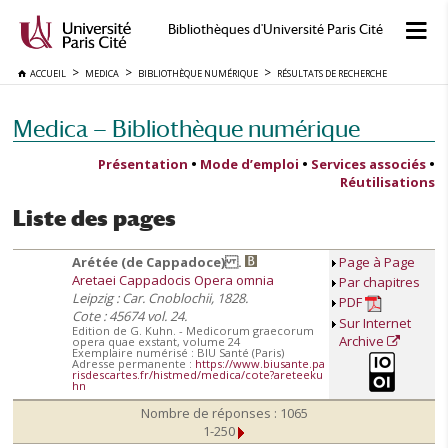
Bibliothèques d'Université Paris Cité
ACCUEIL
MEDICA
BIBLIOTHÈQUE NUMÉRIQUE
RÉSULTATS DE RECHERCHE
Medica — Bibliothèque numérique
Présentation
•
Mode d’emploi
•
Services associés
•
Réutilisations
Liste des pages
Arétée (de Cappadoce) .
Page à Page
Aretaei Cappadocis Opera omnia
Par chapitres
Leipzig : Car. Cnoblochii, 1828.
PDF
Cote : 45674 vol. 24.
Sur Internet
Edition de G. Kuhn. - Medicorum graecorum
Archive
opera quae exstant, volume 24
Exemplaire numérisé : BIU Santé (Paris)
Adresse permanente :
https://www.biusante.pa
risdescartes.fr/histmed/medica/cote?areteeku
hn
Nombre de réponses : 1065
1-250