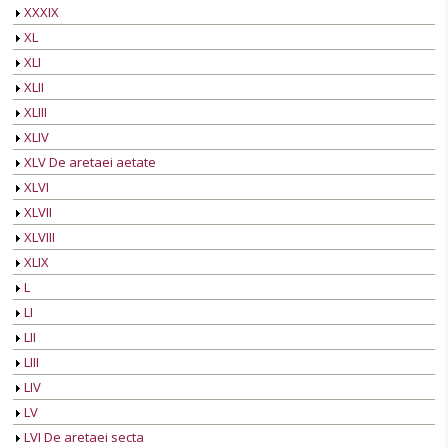
XXXIX
XL
XLI
XLII
XLIII
XLIV
XLV De aretaei aetate
XLVI
XLVII
XLVIII
XLIX
L
LI
LII
LIII
LIV
LV
LVI De aretaei secta