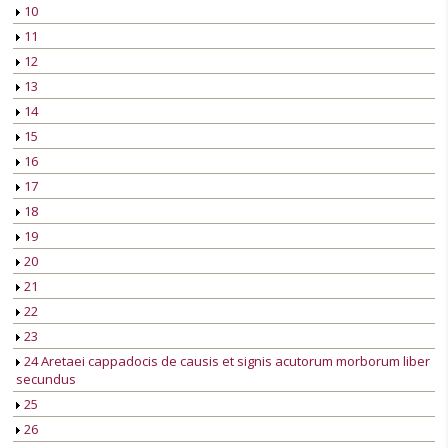
10
11
12
13
14
15
16
17
18
19
20
21
22
23
24 Aretaei cappadocis de causis et signis acutorum morborum liber
secundus
25
26