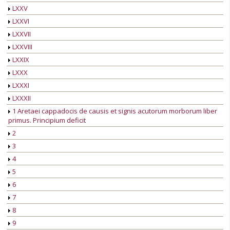
LXXV
LXXVI
LXXVII
LXXVIII
LXXIX
LXXX
LXXXI
LXXXII
1 Aretaei cappadocis de causis et signis acutorum morborum liber
primus. Principium deficit
2
3
4
5
6
7
8
9