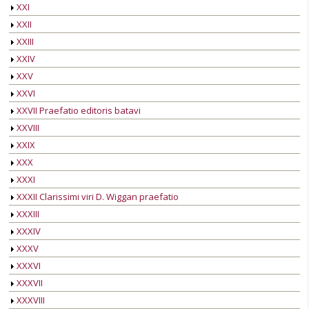
XXI
XXII
XXIII
XXIV
XXV
XXVI
XXVII Praefatio editoris batavi
XXVIII
XXIX
XXX
XXXI
XXXII Clarissimi viri D. Wiggan praefatio
XXXIII
XXXIV
XXXV
XXXVI
XXXVII
XXXVIII