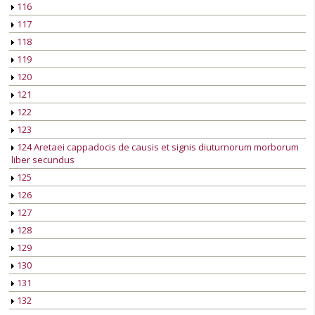
116
117
118
119
120
121
122
123
124 Aretaei cappadocis de causis et signis diuturnorum morborum
liber secundus
125
126
127
128
129
130
131
132