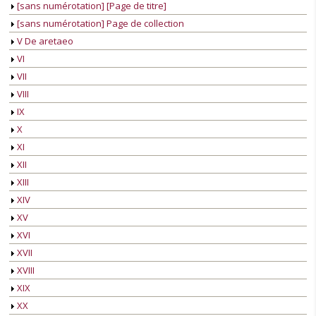
[sans numérotation] [Page de titre]
[sans numérotation] Page de collection
V De aretaeo
VI
VII
VIII
IX
X
XI
XII
XIII
XIV
XV
XVI
XVII
XVIII
XIX
XX