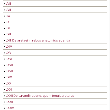
LVII
LVIII
LIX
LX
LXI
LXII
LXIII De aretaei in rebus anatomicis scientia
LXIV
LXV
LXVI
LXVII
LXVIII
LXIX
LXX
LXXI
LXXII De curandi ratione, quam tenuit aretarus
LXXIII
LXXIV