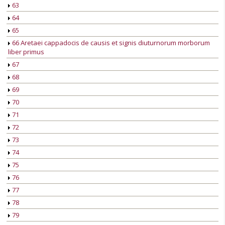
63
64
65
66 Aretaei cappadocis de causis et signis diuturnorum morborum
liber primus
67
68
69
70
71
72
73
74
75
76
77
78
79