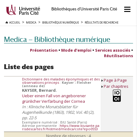
Bibliothèques d'Université Paris Cité
ACCUEIL
MEDICA
BIBLIOTHÈQUE NUMÉRIQUE
RÉSULTATS DE RECHERCHE
Medica — Bibliothèque numérique
Présentation
•
Mode d’emploi
•
Services associés
•
Réutilisations
Liste des pages
Dictionnaire des maladies éponymiques et des
Page à Page
observations princeps
:
Kayser - Fleisher
(anneau de)
Par chapitres
KAYSER, Bernard.
Ueber einen Fall von angeborener
grünlicher Verfärbung der Cornea
In : Klinische Monatsblatter für
Augenheilkunde (1863), 1902, Vol. 40 (2),
pp. 22-5
Exemplaire numérisé : BIU Santé (Paris)
Adresse permanente :
https://www.biusante.pa
risdescartes.fr/histmed/medica/cote?epo0553
Nombre de réponses : 4