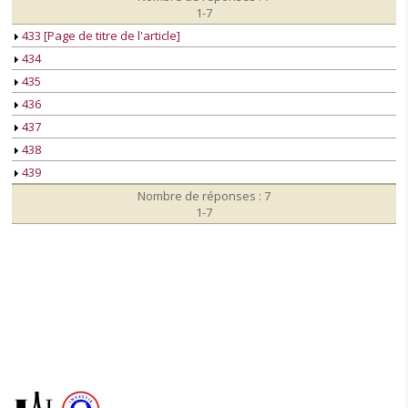
1-7
433 [Page de titre de l'article]
434
435
436
437
438
439
Nombre de réponses : 7
1-7