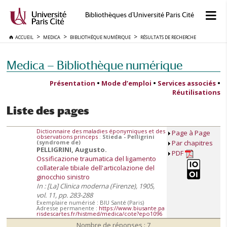
Bibliothèques d'Université Paris Cité
ACCUEIL
MEDICA
BIBLIOTHÈQUE NUMÉRIQUE
RÉSULTATS DE RECHERCHE
Medica — Bibliothèque numérique
Présentation
•
Mode d’emploi
•
Services associés
•
Réutilisations
Liste des pages
Dictionnaire des maladies éponymiques et des
Page à Page
observations princeps
:
Stieda - Pelligrini
(syndrome de)
Par chapitres
PELLIGRINI, Augusto.
PDF
Ossificazione traumatica del ligamento
collaterale tibiale dell'articolazione del
ginocchio sinistro
In : [La] Clinica moderna (Firenze), 1905,
vol. 11, pp. 283-288
Exemplaire numérisé : BIU Santé (Paris)
Adresse permanente :
https://www.biusante.pa
risdescartes.fr/histmed/medica/cote?epo1096
Nombre de réponses : 7