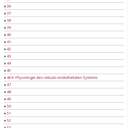
36
37
38
39
40
41
42
43
44
45
46 II- Physiologie des reticulo-endothelialen Systems
47
48
49
50
51
52
53