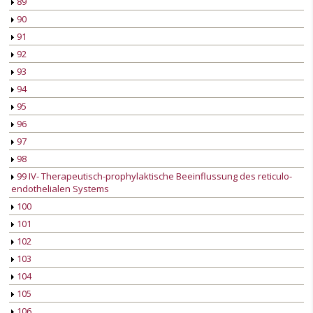
89
90
91
92
93
94
95
96
97
98
99 IV- Therapeutisch-prophylaktische Beeinflussung des reticulo-
endothelialen Systems
100
101
102
103
104
105
106