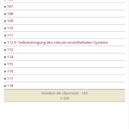
107
108
109
110
111
112 V- Selbstreinigung des reticulo-endothelialen Systems
113
114
115
116
117
118
Nombre de réponses : 120
1-120