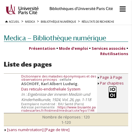
Bibliothèques d'Université Paris Cité
ACCUEIL
MEDICA
BIBLIOTHÈQUE NUMÉRIQUE
RÉSULTATS DE RECHERCHE
Medica — Bibliothèque numérique
Présentation
•
Mode d’emploi
•
Services associés
•
Réutilisations
Liste des pages
Dictionnaire des maladies éponymiques et des
Page à Page
observations princeps
:
cellule
Par chapitres
ASCHOFF, Karl Albert Ludwig.
Das reticulo-endotheliale System
In : Ergebnisse der inneren Medizin und
Kinderheilkunde, 1924, Vol. 26, pp. 1-118
Exemplaire numérisé : BIU Santé (Paris)
Adresse permanente :
https://www.biusante.pa
risdescartes.fr/histmed/medica/cote?epo1144
Nombre de réponses : 120
1-120
[sans numérotation] [Page de titre]