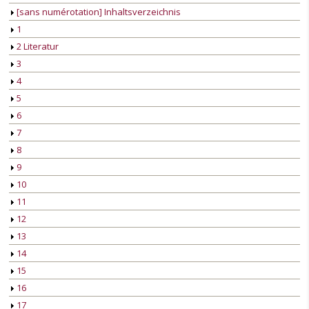
[sans numérotation] Inhaltsverzeichnis
1
2 Literatur
3
4
5
6
7
8
9
10
11
12
13
14
15
16
17