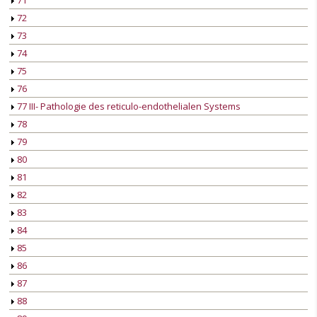
71
72
73
74
75
76
77 III- Pathologie des reticulo-endothelialen Systems
78
79
80
81
82
83
84
85
86
87
88