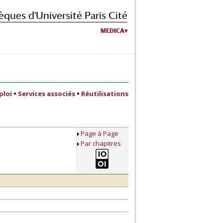
èques d'Université Paris Cité
MEDICA
ploi
•
Services associés
•
Réutilisations
Page à Page
Par chapitres