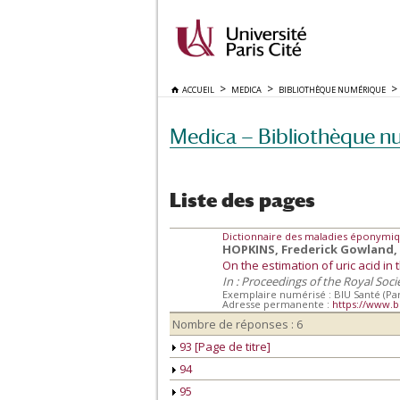
ACCUEIL
MEDICA
BIBLIOTHÈQUE NUMÉRIQUE
Medica — Bibliothèque n
Liste des pages
Dictionnaire des maladies éponymiq
HOPKINS, Frederick Gowland, 
On the estimation of uric acid i
In : Proceedings of the Royal Soci
Exemplaire numérisé : BIU Santé (Par
Adresse permanente :
https://www.b
Nombre de réponses : 6
93 [Page de titre]
94
95