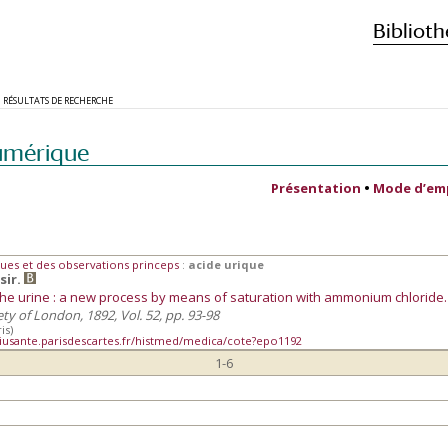
Biblioth
RÉSULTATS DE RECHERCHE
umérique
Présentation
•
Mode d’em
ues et des observations princeps
:
acide urique
sir.
n the urine : a new process by means of saturation with ammonium chloride.
ety of London, 1892, Vol. 52, pp. 93-98
is)
iusante.parisdescartes.fr/histmed/medica/cote?epo1192
1-6