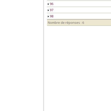
96
97
98
Nombre de réponses : 6