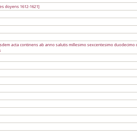
des doyens 1612-1621]
usdem acta continens ab anno salutis millesimo sexcentesimo duodecimo
s