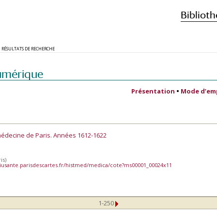
Biblioth
RÉSULTATS DE RECHERCHE
umérique
Présentation
•
Mode d’em
médecine de Paris. Années 1612-1622
is)
iusante.parisdescartes.fr/histmed/medica/cote?ms00001_00024x11
1-250