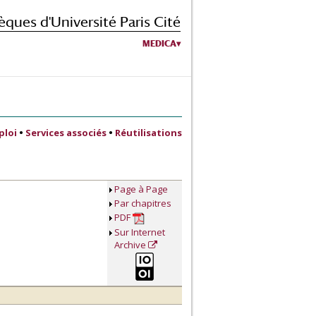
èques d'Université Paris Cité
MEDICA
ploi
•
Services associés
•
Réutilisations
Page à Page
Par chapitres
PDF
Sur Internet
Archive