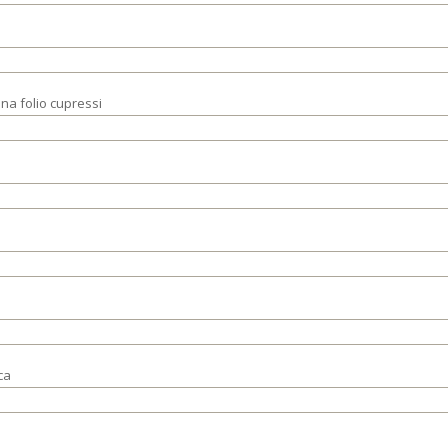
ina folio cupressi
ca