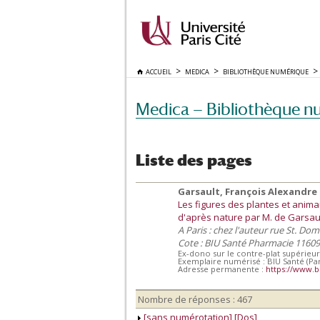
ACCUEIL
MEDICA
BIBLIOTHÈQUE NUMÉRIQUE
Medica — Bibliothèque n
Liste des pages
Garsault, François Alexandre P
Les figures des plantes et anim
d'après nature par M. de Garsault
A Paris : chez l'auteur rue St. Do
Cote : BIU Santé Pharmacie 11609
Ex-dono sur le contre-plat supérieur
Exemplaire numérisé : BIU Santé (Par
Adresse permanente :
https://www.b
Nombre de réponses : 467
[sans numérotation] [Dos]