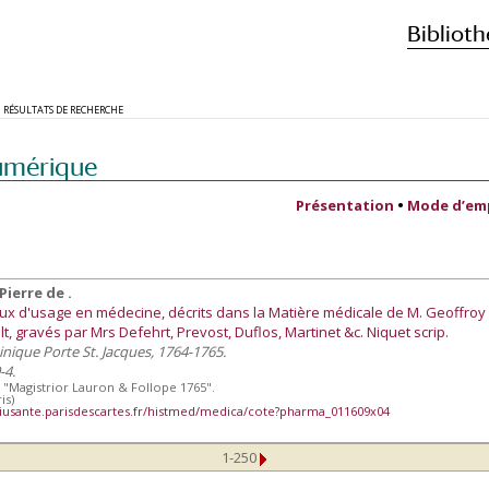
Biblioth
RÉSULTATS DE RECHERCHE
umérique
Présentation
•
Mode d’em
ierre de .
aux d'usage en médecine, décrits dans la Matière médicale de M. Geoffroy
, gravés par Mrs Defehrt, Prevost, Duflos, Martinet &c. Niquet scrip.
minique Porte St. Jacques, 1764-1765.
-4.
 "Magistrior Lauron & Follope 1765".
is)
iusante.parisdescartes.fr/histmed/medica/cote?pharma_011609x04
1-250