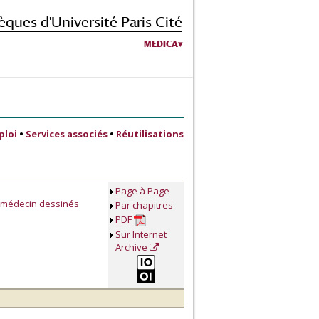
èques d'Université Paris Cité
MEDICA
ploi
•
Services associés
•
Réutilisations
Page à Page
 médecin‎ dessinés
Par chapitres
PDF
Sur Internet
Archive