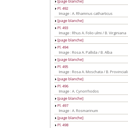
[page blanche]
Pl. 492
Image : A. Rhamnus catharticus
[page blanche]
Pl. 493
Image : Rhus A. Folio ulmi / B. Virginiana
[page blanche]
Pl. 494
Image : Rosa A. Pallida / B. Alba
[page blanche]
Pl. 495
Image : Rosa A. Moschata / B. Provincial
[page blanche]
Pl. 496
Image : A. Cynorrhodos
[page blanche]
Pl. 497
Image : A. Rosmarinum
[page blanche]
Pl. 498