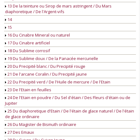
13 De la teinture ou Sirop de mars astringent / Du Mars
diaphoretique / De l'Argent-vifs
14
15
16 Du Cinabre Mineral ou naturel
17 Du Cinabre artificiel
18 Du Sublime corrosif
19 Du Sublime doux / De la Panacée mercurielle
20 Du Precipité blanc / Du Precipité rouge
21 De l'arcane Coralin / Du Precipité jaune
22 Du Precipité verd / De l'Huile de mercure / De l'Etain
23 De l'Etain en feuilles
24 De l'Etain en poudre / Du Sel d'étain / Des Fleurs d'étain ou de
Jupiter
25 Du diaphoretique d'Etain / De l'étain de glace naturel / De l'étain
de glace ordinaire
26 Du Magister de Bismuth ordinaire
27 Des Emaux