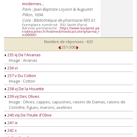
modernes...
Paris : Jean-Baptiste Loyson & Augustin
Pillon, 1694.
Cote : Bibliothèque de pharmacie RES 61.
Exemplaire numérisé : BIU Santé (Paris)
Adresse permanente :
https://www.biusante.pa
risdescartes.fr/histmed/medica/cote?pharma_r
es000061
Nombre de réponses : 633
251-500
235 iij De l'Ananas
Image : Ananas
236 vi
237 v Du Cotton
Image : Cotton
238 vj De la Houette
239 vij Des Olives
Image : Olives, cappes, capucines, raisins de Damas, raisins de
Corinthe, figues, marons, avelines
240 viij De l'Huile d'Olive
241 ix
242 x