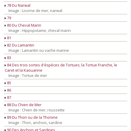
78 Du Narwal
Image : Licorne de mer, narwal
79
80 Du Cheval Marin
Image : Hippopotame, cheval marin
81
82 Du Lamantin
Image : Lamantin ou vache marine
83
84 Des trois sortes d'éspèces de Tortues; la Tortue Franche, le
Caret et la Kaouanne
Image : Tortue de mer
85
86
87
88 Du Chien de Mer
Image : Chien de mer, roussette
89 Du Thon ou de la Thonine
Image : Thon, anchois, sardine
90 Des Anchois et Sardines