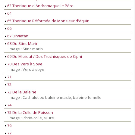
63 Theriaque d'Andromaque le Père
64
65 Theriaque Réformée de Monsieur d'Aquin
66
67 Orvietan
68 Du Stinc Marin
Image : Stinc marin
69 Du Mitridat / Des Trochisques de Ciphi
70 Des Vers à Soye
Image : Vers à soye
71
72
73 De la Baleine
Image : Cachalot ou baleine masle, baleine femelle
74
75 De la Colle de Poisson
Image : Ichtio-colle, silure
76
77