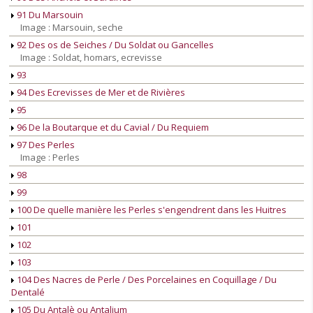
91 Du Marsouin
Image : Marsouin, seche
92 Des os de Seiches / Du Soldat ou Gancelles
Image : Soldat, homars, ecrevisse
93
94 Des Ecrevisses de Mer et de Rivières
95
96 De la Boutarque et du Cavial / Du Requiem
97 Des Perles
Image : Perles
98
99
100 De quelle manière les Perles s'engendrent dans les Huitres
101
102
103
104 Des Nacres de Perle / Des Porcelaines en Coquillage / Du
Dentalé
105 Du Antalè ou Antalium