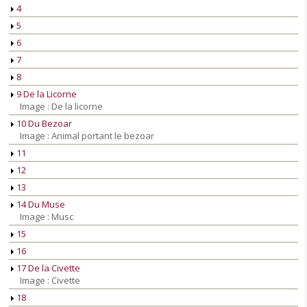
4
5
6
7
8
9 De la Licorne
Image : De la licorne
10 Du Bezoar
Image : Animal portant le bezoar
11
12
13
14 Du Muse
Image : Musc
15
16
17 De la Civette
Image : Civette
18