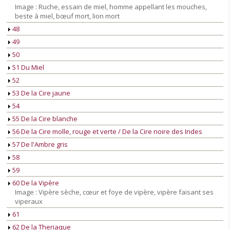
Image : Ruche, essain de miel, homme appellant les mouches,
beste à miel, bœuf mort, lion mort
48
49
50
51 Du Miel
52
53 De la Cire jaune
54
55 De la Cire blanche
56 De la Cire molle, rouge et verte / De la Cire noire des Indes
57 De l'Ambre gris
58
59
60 De la Vipère
Image : Vipère sèche, cœur et foye de vipère, vipère faisant ses
viperaux
61
62 De la Theriaque