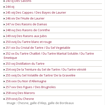
243 xj Des Savons
244 xij
245 xiij Des Cappes / Des Bayes de Laurier
246 xiv De l'Huile de Laurier
247 xv Des Raisins de Damas
248 xvj Des Raisins de Corinthe
249 xvij Des Raisins aux Jubis
250 xviij Du Tartre blanc et rouge
251 xix Du Cristal de Tartre / Du Sel Vegetable
252 xx Du Tartre Chalibé / Du Tartre Martial Soluble / Du Tartre
Emetique
253 xxj Distillation du Tartre
254 xxij De la Teinture du Sel de Tartre / Du Tartre vitriolé
255 xxiij Du Sel Volatille de Tartre/ De la Gravelée
256 xxiv Du Noir d'Allemagne
257 xxv Des Figues / Des Brugnoles
258 xxvj Des Marons
259 xxvij Du Chesne
Image : Chesne, galle d'Alep, galle de Bordeaux