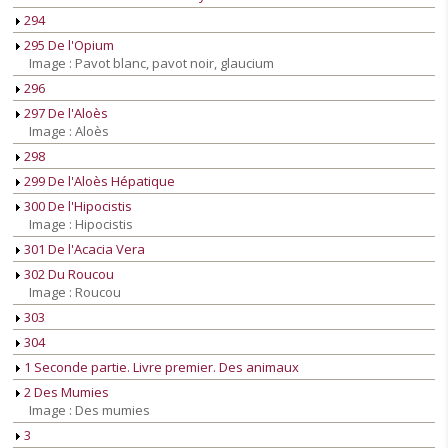
294
295 De l'Opium
Image : Pavot blanc, pavot noir, glaucium
296
297 De l'Aloès
Image : Aloès
298
299 De l'Aloès Hépatique
300 De l'Hipocistis
Image : Hipocistis
301 De l'Acacia Vera
302 Du Roucou
Image : Roucou
303
304
1 Seconde partie. Livre premier. Des animaux
2 Des Mumies
Image : Des mumies
3