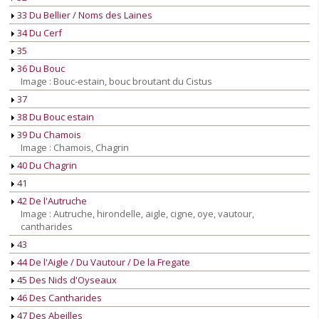
33 Du Bellier / Noms des Laines
34 Du Cerf
35
36 Du Bouc
Image : Bouc-estain, bouc broutant du Cistus
37
38 Du Bouc estain
39 Du Chamois
Image : Chamois, Chagrin
40 Du Chagrin
41
42 De l'Autruche
Image : Autruche, hirondelle, aigle, cigne, oye, vautour,
cantharides
43
44 De l'Aigle / Du Vautour / De la Fregate
45 Des Nids d'Oyseaux
46 Des Cantharides
47 Des Abeilles