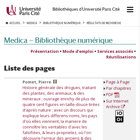
Bibliothèques d'Université Paris Cité
ACCUEIL
MEDICA
BIBLIOTHÈQUE NUMÉRIQUE
RÉSULTATS DE RECHERCHE
Medica — Bibliothèque numérique
Présentation
•
Mode d’emploi
•
Services associés
•
Réutilisations
Liste des pages
Pomet, Pierre.
Page à Page
Histoire générale des drogues, traitant
Par chapitres
des plantes, des animaux, & des
PDF
mineraux ; ouvrage enrichy de plus de
Sur Internet
quatre cent figures en taille-douce tirées
Archive
d'aprés nature ; avec un discours qui
explique leurs differens noms, les pays
d'où elles viennent, la maniere de
connoître les veritables d'avec les
falsifiées, & leurs proprietez, où l'on
découvre l'erreur des anciens & des