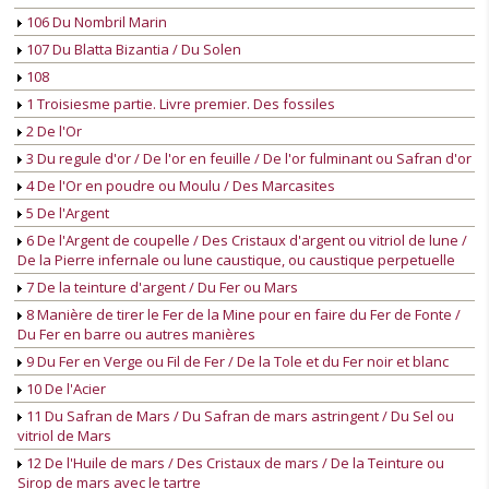
106 Du Nombril Marin
107 Du Blatta Bizantia / Du Solen
108
1 Troisiesme partie. Livre premier. Des fossiles
2 De l'Or
3 Du regule d'or / De l'or en feuille / De l'or fulminant ou Safran d'or
4 De l'Or en poudre ou Moulu / Des Marcasites
5 De l'Argent
6 De l'Argent de coupelle / Des Cristaux d'argent ou vitriol de lune /
De la Pierre infernale ou lune caustique, ou caustique perpetuelle
7 De la teinture d'argent / Du Fer ou Mars
8 Manière de tirer le Fer de la Mine pour en faire du Fer de Fonte /
Du Fer en barre ou autres manières
9 Du Fer en Verge ou Fil de Fer / De la Tole et du Fer noir et blanc
10 De l'Acier
11 Du Safran de Mars / Du Safran de mars astringent / Du Sel ou
vitriol de Mars
12 De l'Huile de mars / Des Cristaux de mars / De la Teinture ou
Sirop de mars avec le tartre