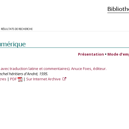
Biblioth
RÉSULTATS DE RECHERCHE
umérique
Présentation
•
Mode d’em
avec traduction latine et commentaires). Anuce Foes, éditeur.
echel héritiers d'André, 1595.
tres
PDF
Sur Internet Archive