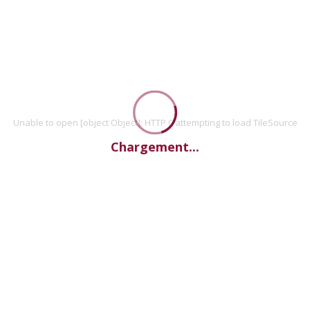
Unable to open [object Object]: HTTP 0 attempting to load TileSource
Chargement...