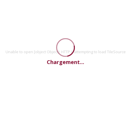
Unable to open [object Object]: HTTP 0 attempting to load TileSource
Chargement...