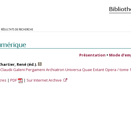
Biblioth
RÉSULTATS DE RECHERCHE
umérique
Présentation
•
Mode d’em
Chartier, René (éd.).
t Claudii Galeni Pergameni Archiatron Universa Quae Extant Opera / tome 
tres
PDF
Sur Internet Archive