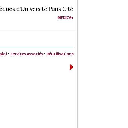
èques d'Université Paris Cité
MEDICA
ploi
•
Services associés
•
Réutilisations
1