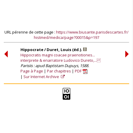
URL pérenne de cette page :
https://www.biusante.parisdescartes.fr/
histmed/medica/page?00015&p=197
Hippocrate / Duret, Louis (éd.).
Hippocratis magni coacae praenotiones...
interprete & enarratore Ludovico Dureto,...
Parisiis : apud Baptistam Dupuys, 1588.
Page à Page
Par chapitres
PDF
Sur Internet Archive