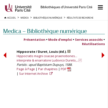
Bibliothèques d'Université Paris Cité
ACCUEIL
MEDICA
BIBLIOTHÈQUE NUMÉRIQUE
RÉSULTATS DE RECHERCHE
Medica — Bibliothèque numérique
Présentation
•
Mode d’emploi
•
Services associés
•
Réutilisations
Hippocrate / Duret, Louis (éd.).
Hippocratis magni coacae praenotiones...
interprete & enarratore Ludovico Dureto,...
Parisiis : apud Baptistam Dupuys, 1588.
Page à Page
Par chapitres
PDF
Sur Internet Archive