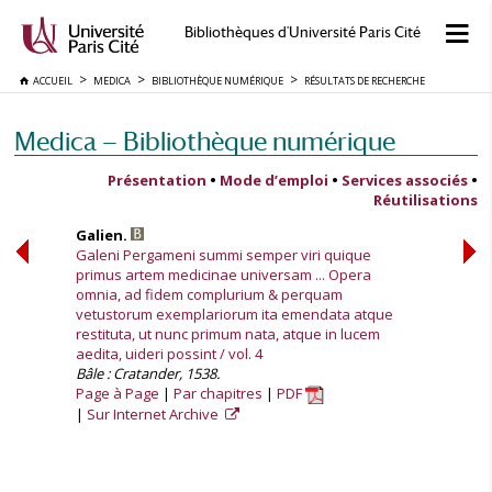
Bibliothèques d'Université Paris Cité
ACCUEIL
MEDICA
BIBLIOTHÈQUE NUMÉRIQUE
RÉSULTATS DE RECHERCHE
Medica — Bibliothèque numérique
Présentation
•
Mode d’emploi
•
Services associés
•
Réutilisations
Galien.
Galeni Pergameni summi semper viri quique
primus artem medicinae universam ... Opera
omnia, ad fidem complurium & perquam
vetustorum exemplariorum ita emendata atque
restituta, ut nunc primum nata, atque in lucem
aedita, uideri possint / vol. 4
Bâle : Cratander, 1538.
Page à Page
Par chapitres
PDF
Sur Internet Archive