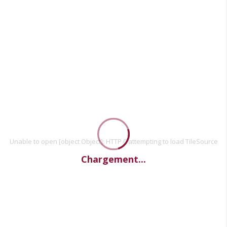
Unable to open [object Object]: HTTP 0 attempting to load TileSource
Chargement...