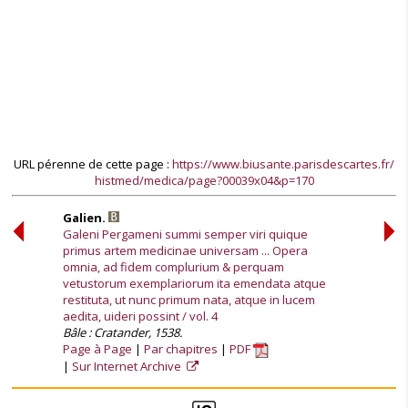
URL pérenne de cette page :
https://www.biusante.parisdescartes.fr/
histmed/medica/page?00039x04&p=170
Galien.
Galeni Pergameni summi semper viri quique
primus artem medicinae universam ... Opera
omnia, ad fidem complurium & perquam
vetustorum exemplariorum ita emendata atque
restituta, ut nunc primum nata, atque in lucem
aedita, uideri possint / vol. 4
Bâle : Cratander, 1538.
Page à Page
Par chapitres
PDF
Sur Internet Archive