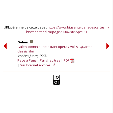
URL pérenne de cette page :
https://www.biusante.parisdescartes.fr/
histmed/medica/page?00042x05&p=181
Galien.
Galeni omnia quae extant opera / vol. 5- Quartae
classis libri
Venise : Junte, 1565.
Page à Page
Par chapitres
PDF
Sur Internet Archive