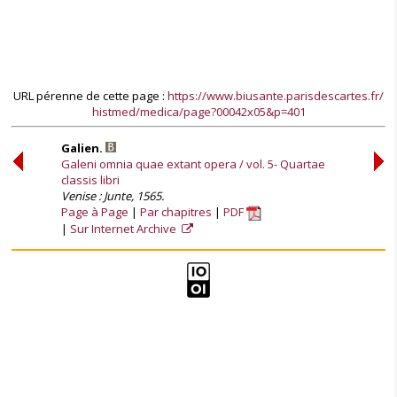
URL pérenne de cette page :
https://www.biusante.parisdescartes.fr/
histmed/medica/page?00042x05&p=401
Galien.
Galeni omnia quae extant opera / vol. 5- Quartae
classis libri
Venise : Junte, 1565.
Page à Page
Par chapitres
PDF
Sur Internet Archive