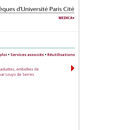
èques d'Université Paris Cité
MEDICA
ploi
•
Services associés
•
Réutilisations
aduittes, embellies de
par Louys de Serres