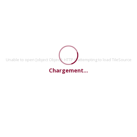
Unable to open [object Object]: HTTP 0 attempting to load TileSource
Chargement...