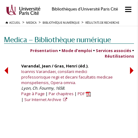
Bibliothèques d'Université Paris Cité
ACCUEIL
MEDICA
BIBLIOTHÈQUE NUMÉRIQUE
RÉSULTATS DE RECHERCHE
Medica — Bibliothèque numérique
Présentation
•
Mode d’emploi
•
Services associés
•
Réutilisations
Varandal, Jean / Gras, Henri (éd.).
Ioannis Varandaei, consilarii medici
professorisque regii et decani facultatis medicae
monspeliensis, Opera omnia.
Lyon, Ch. Fourmy, 1658.
Page à Page
Par chapitres
PDF
Sur Internet Archive