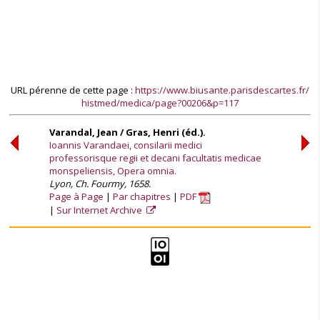
URL pérenne de cette page :
https://www.biusante.parisdescartes.fr/
histmed/medica/page?00206&p=117
Varandal, Jean / Gras, Henri (éd.).
Ioannis Varandaei, consilarii medici
professorisque regii et decani facultatis medicae
monspeliensis, Opera omnia.
Lyon, Ch. Fourmy, 1658.
Page à Page
Par chapitres
PDF
Sur Internet Archive